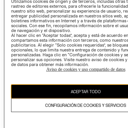
Utilizamos cookies de origen y de terceros, incluidas otras 
COOKIES
rastreo de editores externos, para ofrecerle la funcionalid
LIBRO DE
nuestro sitio web, personalizar su experiencia de usuario, rea
RECLAMACIO
entregar publicidad personalizada en nuestros sitios web, a
boletines informativos en Internet y a través de plataformas
sociales. Con ese fin, recopilamos información sobre el usua
de navegación y el dispositivo.
Al hacer clic en “Aceptar todas”, acepta y está de acuerdo e
compartamos esta información con terceros, como nuestros
publicitarios. Al elegir “Solo cookies requeridas”, se bloque
opcionales, lo que limita nuestra entrega de contenido y fu
Ecuador ($)
personalizadas. Haga clic en “Configuración de cookies y se
personalizar sus opciones. Visite nuestro aviso de cookies 
de datos para obtener más información.
CAMBIAR REGIÓN
Aviso de cookies y uso compartido de datos
El contenido de esta página web está protegido por copyright y es
ACEPTAR TODO
propiedad de H&M Hennes & Mauritz AB.
CONFIGURACIÓN DE COOKIES Y SERVICIOS