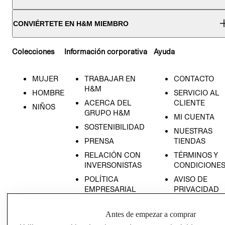
CONVIÉRTETE EN H&M MIEMBRO
Colecciones
Información corporativa
Ayuda
MUJER
TRABAJAR EN
CONTACTO
H&M
HOMBRE
SERVICIO AL
ACERCA DEL
CLIENTE
NIÑOS
GRUPO H&M
MI CUENTA
SOSTENIBILIDAD
NUESTRAS
PRENSA
TIENDAS
RELACIÓN CON
TÉRMINOS Y
INVERSONISTAS
CONDICIONE
POLÍTICA
AVISO DE
EMPRESARIAL
PRIVACIDAD
GIFT CARD
Antes de empezar a comprar
AVISO DE