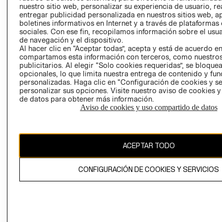
nuestro sitio web, personalizar su experiencia de usuario, rea
RECLAMACIO
entregar publicidad personalizada en nuestros sitios web, a
boletines informativos en Internet y a través de plataformas
sociales. Con ese fin, recopilamos información sobre el usua
de navegación y el dispositivo.
Al hacer clic en “Aceptar todas”, acepta y está de acuerdo e
compartamos esta información con terceros, como nuestros
publicitarios. Al elegir “Solo cookies requeridas”, se bloque
opcionales, lo que limita nuestra entrega de contenido y fu
Ecuador ($)
personalizadas. Haga clic en “Configuración de cookies y se
personalizar sus opciones. Visite nuestro aviso de cookies 
CAMBIAR REGIÓN
de datos para obtener más información.
Aviso de cookies y uso compartido de datos
El contenido de esta página web está protegido por copyright y es
ACEPTAR TODO
propiedad de H&M Hennes & Mauritz AB.
CONFIGURACIÓN DE COOKIES Y SERVICIOS