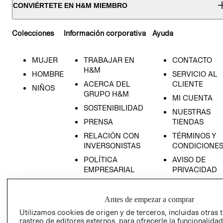
CONVIÉRTETE EN H&M MIEMBRO
Colecciones
Información corporativa
Ayuda
MUJER
TRABAJAR EN
CONTACTO
H&M
HOMBRE
SERVICIO AL
ACERCA DEL
CLIENTE
NIÑOS
GRUPO H&M
MI CUENTA
SOSTENIBILIDAD
NUESTRAS
PRENSA
TIENDAS
RELACIÓN CON
TÉRMINOS Y
INVERSONISTAS
CONDICIONE
POLÍTICA
AVISO DE
EMPRESARIAL
PRIVACIDAD
GIFT CARD
AVISO DE
Antes de empezar a comprar
COOKIES
Utilizamos cookies de origen y de terceros, incluidas otras 
rastreo de editores externos, para ofrecerle la funcionalid
LIBRO DE