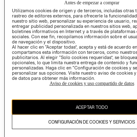
Antes de empezar a comprar
AVISO DE
Utilizamos cookies de origen y de terceros, incluidas otras 
COOKIES
rastreo de editores externos, para ofrecerle la funcionalid
nuestro sitio web, personalizar su experiencia de usuario, rea
LIBRO DE
entregar publicidad personalizada en nuestros sitios web, a
RECLAMACIO
boletines informativos en Internet y a través de plataformas
sociales. Con ese fin, recopilamos información sobre el usua
de navegación y el dispositivo.
Al hacer clic en “Aceptar todas”, acepta y está de acuerdo e
compartamos esta información con terceros, como nuestros
publicitarios. Al elegir “Solo cookies requeridas”, se bloque
opcionales, lo que limita nuestra entrega de contenido y fu
personalizadas. Haga clic en “Configuración de cookies y se
Ecuador ($)
personalizar sus opciones. Visite nuestro aviso de cookies 
de datos para obtener más información.
CAMBIAR REGIÓN
Aviso de cookies y uso compartido de datos
ACEPTAR TODO
El contenido de esta página web está protegido por copyright y es
propiedad de H&M Hennes & Mauritz AB.
CONFIGURACIÓN DE COOKIES Y SERVICIOS