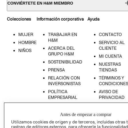
CONVIÉRTETE EN H&M MIEMBRO
Colecciones
Información corporativa
Ayuda
MUJER
TRABAJAR EN
CONTACTO
H&M
HOMBRE
SERVICIO AL
ACERCA DEL
CLIENTE
NIÑOS
GRUPO H&M
MI CUENTA
SOSTENIBILIDAD
NUESTRAS
PRENSA
TIENDAS
RELACIÓN CON
TÉRMINOS Y
INVERSONISTAS
CONDICIONE
POLÍTICA
AVISO DE
EMPRESARIAL
PRIVACIDAD
GIFT CARD
AVISO DE
Antes de empezar a comprar
COOKIES
Utilizamos cookies de origen y de terceros, incluidas otras 
rastreo de editores externos, para ofrecerle la funcionalid
LIBRO DE