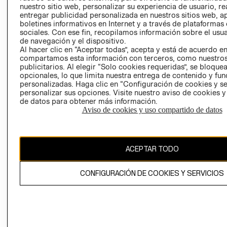
nuestro sitio web, personalizar su experiencia de usuario, rea
RECLAMACIO
entregar publicidad personalizada en nuestros sitios web, a
boletines informativos en Internet y a través de plataformas
sociales. Con ese fin, recopilamos información sobre el usua
de navegación y el dispositivo.
Al hacer clic en “Aceptar todas”, acepta y está de acuerdo e
compartamos esta información con terceros, como nuestros
publicitarios. Al elegir “Solo cookies requeridas”, se bloque
opcionales, lo que limita nuestra entrega de contenido y fu
Ecuador ($)
personalizadas. Haga clic en “Configuración de cookies y se
personalizar sus opciones. Visite nuestro aviso de cookies 
CAMBIAR REGIÓN
de datos para obtener más información.
Aviso de cookies y uso compartido de datos
El contenido de esta página web está protegido por copyright y es
ACEPTAR TODO
propiedad de H&M Hennes & Mauritz AB.
CONFIGURACIÓN DE COOKIES Y SERVICIOS