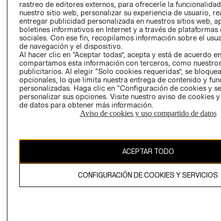
rastreo de editores externos, para ofrecerle la funcionalid
LIBRO DE
nuestro sitio web, personalizar su experiencia de usuario, rea
RECLAMACIO
entregar publicidad personalizada en nuestros sitios web, a
boletines informativos en Internet y a través de plataformas
sociales. Con ese fin, recopilamos información sobre el usua
de navegación y el dispositivo.
Al hacer clic en “Aceptar todas”, acepta y está de acuerdo e
compartamos esta información con terceros, como nuestros
publicitarios. Al elegir “Solo cookies requeridas”, se bloque
opcionales, lo que limita nuestra entrega de contenido y fu
Ecuador ($)
personalizadas. Haga clic en “Configuración de cookies y se
personalizar sus opciones. Visite nuestro aviso de cookies 
CAMBIAR REGIÓN
de datos para obtener más información.
Aviso de cookies y uso compartido de datos
El contenido de esta página web está protegido por copyright y es
ACEPTAR TODO
propiedad de H&M Hennes & Mauritz AB.
CONFIGURACIÓN DE COOKIES Y SERVICIOS