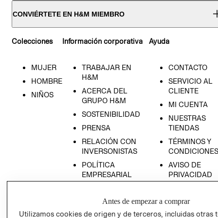
CONVIÉRTETE EN H&M MIEMBRO
Colecciones
Información corporativa
Ayuda
MUJER
TRABAJAR EN
CONTACTO
H&M
HOMBRE
SERVICIO AL
ACERCA DEL
CLIENTE
NIÑOS
GRUPO H&M
MI CUENTA
SOSTENIBILIDAD
NUESTRAS
PRENSA
TIENDAS
RELACIÓN CON
TÉRMINOS Y
INVERSONISTAS
CONDICIONE
POLÍTICA
AVISO DE
EMPRESARIAL
PRIVACIDAD
GIFT CARD
Antes de empezar a comprar
AVISO DE
COOKIES
Utilizamos cookies de origen y de terceros, incluidas otras 