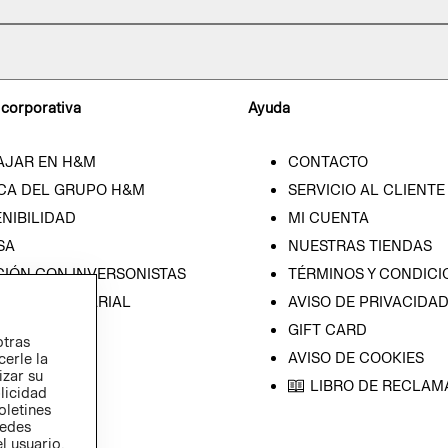
 corporativa
Ayuda
AJAR EN H&M
CONTACTO
CA DEL GRUPO H&M
SERVICIO AL CLIENTE
NIBILIDAD
MI CUENTA
SA
NUESTRAS TIENDAS
CIÓN CON INVERSONISTAS
TÉRMINOS Y CONDICI
ICA EMPRESARIAL
AVISO DE PRIVACIDA
GIFT CARD
otras
AVISO DE COOKIES
cerle la
izar su
LIBRO DE RECLAM
blicidad
oletines
redes
l usuario,