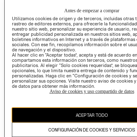
EMPRESARIAL
PRIVACIDAD
GIFT CARD
Antes de empezar a comprar
AVISO DE
Utilizamos cookies de origen y de terceros, incluidas otras 
rastreo de editores externos, para ofrecerle la funcionalid
COOKIES
nuestro sitio web, personalizar su experiencia de usuario, rea
LIBRO DE
entregar publicidad personalizada en nuestros sitios web, a
RECLAMACIO
boletines informativos en Internet y a través de plataformas
sociales. Con ese fin, recopilamos información sobre el usua
de navegación y el dispositivo.
Al hacer clic en “Aceptar todas”, acepta y está de acuerdo e
compartamos esta información con terceros, como nuestros
publicitarios. Al elegir “Solo cookies requeridas”, se bloque
opcionales, lo que limita nuestra entrega de contenido y fu
personalizadas. Haga clic en “Configuración de cookies y se
personalizar sus opciones. Visite nuestro aviso de cookies 
Ecuador ($)
de datos para obtener más información.
Aviso de cookies y uso compartido de datos
CAMBIAR REGIÓN
ACEPTAR TODO
El contenido de esta página web está protegido por copyright y es
propiedad de H&M Hennes & Mauritz AB.
CONFIGURACIÓN DE COOKIES Y SERVICIOS