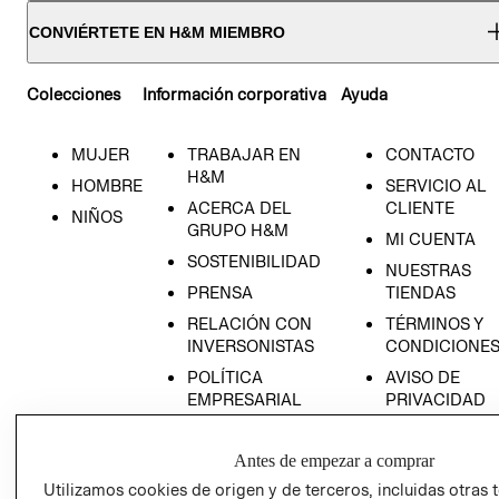
CONVIÉRTETE EN H&M MIEMBRO
Colecciones
Información corporativa
Ayuda
MUJER
TRABAJAR EN
CONTACTO
H&M
HOMBRE
SERVICIO AL
ACERCA DEL
CLIENTE
NIÑOS
GRUPO H&M
MI CUENTA
SOSTENIBILIDAD
NUESTRAS
PRENSA
TIENDAS
RELACIÓN CON
TÉRMINOS Y
INVERSONISTAS
CONDICIONE
POLÍTICA
AVISO DE
EMPRESARIAL
PRIVACIDAD
GIFT CARD
Antes de empezar a comprar
AVISO DE
COOKIES
Utilizamos cookies de origen y de terceros, incluidas otras 