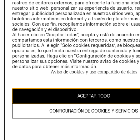
rastreo de editores externos, para ofrecerle la funcionalid
LIBRO DE
nuestro sitio web, personalizar su experiencia de usuario, rea
RECLAMACIO
entregar publicidad personalizada en nuestros sitios web, a
boletines informativos en Internet y a través de plataformas
sociales. Con ese fin, recopilamos información sobre el usua
de navegación y el dispositivo.
Al hacer clic en “Aceptar todas”, acepta y está de acuerdo e
compartamos esta información con terceros, como nuestros
publicitarios. Al elegir “Solo cookies requeridas”, se bloque
opcionales, lo que limita nuestra entrega de contenido y fu
Ecuador ($)
personalizadas. Haga clic en “Configuración de cookies y se
personalizar sus opciones. Visite nuestro aviso de cookies 
CAMBIAR REGIÓN
de datos para obtener más información.
Aviso de cookies y uso compartido de datos
El contenido de esta página web está protegido por copyright y es
ACEPTAR TODO
propiedad de H&M Hennes & Mauritz AB.
CONFIGURACIÓN DE COOKIES Y SERVICIOS