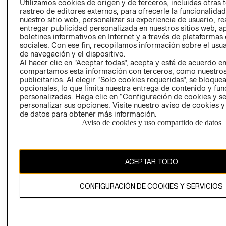
Utilizamos cookies de origen y de terceros, incluidas otras 
COOKIES
rastreo de editores externos, para ofrecerle la funcionalid
LIBRO DE
nuestro sitio web, personalizar su experiencia de usuario, rea
RECLAMACIO
entregar publicidad personalizada en nuestros sitios web, a
boletines informativos en Internet y a través de plataformas
sociales. Con ese fin, recopilamos información sobre el usua
de navegación y el dispositivo.
Al hacer clic en “Aceptar todas”, acepta y está de acuerdo e
compartamos esta información con terceros, como nuestros
publicitarios. Al elegir “Solo cookies requeridas”, se bloque
opcionales, lo que limita nuestra entrega de contenido y fu
Ecuador ($)
personalizadas. Haga clic en “Configuración de cookies y se
personalizar sus opciones. Visite nuestro aviso de cookies 
de datos para obtener más información.
CAMBIAR REGIÓN
Aviso de cookies y uso compartido de datos
El contenido de esta página web está protegido por copyright y es
ACEPTAR TODO
propiedad de H&M Hennes & Mauritz AB.
CONFIGURACIÓN DE COOKIES Y SERVICIOS