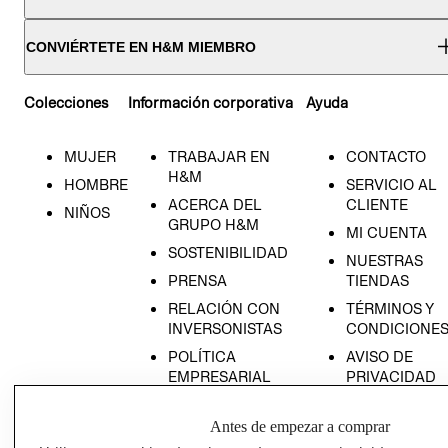
CONVIÉRTETE EN H&M MIEMBRO
Colecciones
Información corporativa
Ayuda
MUJER
TRABAJAR EN
CONTACTO
H&M
HOMBRE
SERVICIO AL
ACERCA DEL
CLIENTE
NIÑOS
GRUPO H&M
MI CUENTA
SOSTENIBILIDAD
NUESTRAS
PRENSA
TIENDAS
RELACIÓN CON
TÉRMINOS Y
INVERSONISTAS
CONDICIONE
POLÍTICA
AVISO DE
EMPRESARIAL
PRIVACIDAD
GIFT CARD
Antes de empezar a comprar
AVISO DE