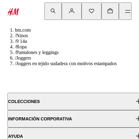
hm.com
/
Ninos
/
9 14a
/
Ropa
/
Pantalones y leggings
/
Joggers
/
Joggers en tejido sudadera con motivos estampados
COLECCIONES
INFORMACIÓN CORPORATIVA
AYUDA