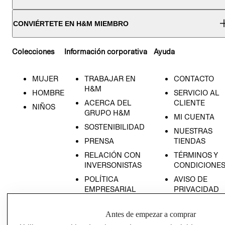
CONVIÉRTETE EN H&M MIEMBRO
Colecciones
Información corporativa
Ayuda
MUJER
TRABAJAR EN
CONTACTO
H&M
HOMBRE
SERVICIO AL
ACERCA DEL
CLIENTE
NIÑOS
GRUPO H&M
MI CUENTA
SOSTENIBILIDAD
NUESTRAS
PRENSA
TIENDAS
RELACIÓN CON
TÉRMINOS Y
INVERSONISTAS
CONDICIONE
POLÍTICA
AVISO DE
EMPRESARIAL
PRIVACIDAD
GIFT CARD
Antes de empezar a comprar
AVISO DE