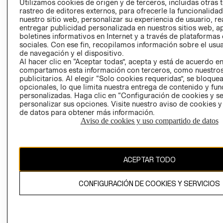
Utilizamos cookies de origen y de terceros, incluidas otras 
COOKIES
rastreo de editores externos, para ofrecerle la funcionalid
LIBRO DE
nuestro sitio web, personalizar su experiencia de usuario, rea
RECLAMACIO
entregar publicidad personalizada en nuestros sitios web, a
boletines informativos en Internet y a través de plataformas
sociales. Con ese fin, recopilamos información sobre el usua
de navegación y el dispositivo.
Al hacer clic en “Aceptar todas”, acepta y está de acuerdo e
compartamos esta información con terceros, como nuestros
publicitarios. Al elegir “Solo cookies requeridas”, se bloque
opcionales, lo que limita nuestra entrega de contenido y fu
Ecuador ($)
personalizadas. Haga clic en “Configuración de cookies y se
personalizar sus opciones. Visite nuestro aviso de cookies 
de datos para obtener más información.
CAMBIAR REGIÓN
Aviso de cookies y uso compartido de datos
El contenido de esta página web está protegido por copyright y es
ACEPTAR TODO
propiedad de H&M Hennes & Mauritz AB.
CONFIGURACIÓN DE COOKIES Y SERVICIOS