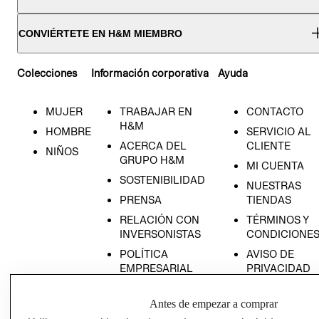
CONVIÉRTETE EN H&M MIEMBRO
Colecciones
Información corporativa
Ayuda
MUJER
TRABAJAR EN
CONTACTO
H&M
HOMBRE
SERVICIO AL
ACERCA DEL
CLIENTE
NIÑOS
GRUPO H&M
MI CUENTA
SOSTENIBILIDAD
NUESTRAS
PRENSA
TIENDAS
RELACIÓN CON
TÉRMINOS Y
INVERSONISTAS
CONDICIONE
POLÍTICA
AVISO DE
EMPRESARIAL
PRIVACIDAD
GIFT CARD
Antes de empezar a comprar
AVISO DE