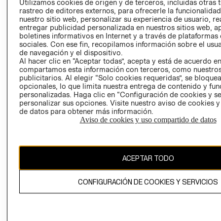
Utilizamos cookies de origen y de terceros, incluidas otras 
COOKIES
rastreo de editores externos, para ofrecerle la funcionalid
LIBRO DE
nuestro sitio web, personalizar su experiencia de usuario, rea
RECLAMACIO
entregar publicidad personalizada en nuestros sitios web, a
boletines informativos en Internet y a través de plataformas
sociales. Con ese fin, recopilamos información sobre el usua
de navegación y el dispositivo.
Al hacer clic en “Aceptar todas”, acepta y está de acuerdo e
compartamos esta información con terceros, como nuestros
publicitarios. Al elegir “Solo cookies requeridas”, se bloque
opcionales, lo que limita nuestra entrega de contenido y fu
Ecuador ($)
personalizadas. Haga clic en “Configuración de cookies y se
personalizar sus opciones. Visite nuestro aviso de cookies 
de datos para obtener más información.
CAMBIAR REGIÓN
Aviso de cookies y uso compartido de datos
El contenido de esta página web está protegido por copyright y es
ACEPTAR TODO
propiedad de H&M Hennes & Mauritz AB.
CONFIGURACIÓN DE COOKIES Y SERVICIOS