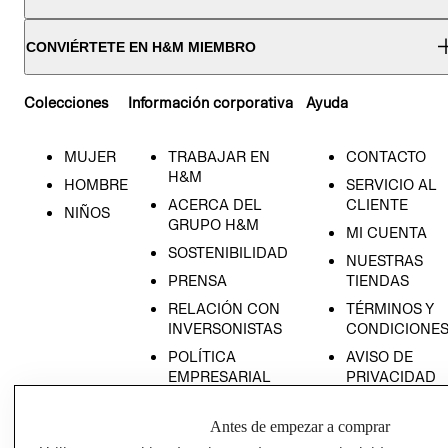
CONVIÉRTETE EN H&M MIEMBRO
Colecciones
Información corporativa
Ayuda
MUJER
TRABAJAR EN
CONTACTO
H&M
HOMBRE
SERVICIO AL
ACERCA DEL
CLIENTE
NIÑOS
GRUPO H&M
MI CUENTA
SOSTENIBILIDAD
NUESTRAS
PRENSA
TIENDAS
RELACIÓN CON
TÉRMINOS Y
INVERSONISTAS
CONDICIONE
POLÍTICA
AVISO DE
EMPRESARIAL
PRIVACIDAD
GIFT CARD
Antes de empezar a comprar
AVISO DE