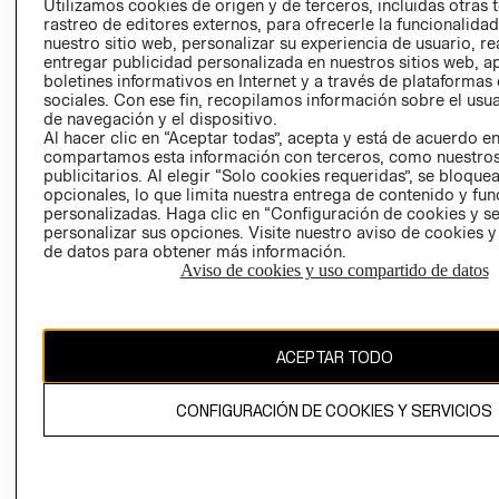
Utilizamos cookies de origen y de terceros, incluidas otras 
COOKIES
rastreo de editores externos, para ofrecerle la funcionalid
LIBRO DE
nuestro sitio web, personalizar su experiencia de usuario, rea
RECLAMACIO
entregar publicidad personalizada en nuestros sitios web, a
boletines informativos en Internet y a través de plataformas
sociales. Con ese fin, recopilamos información sobre el usua
de navegación y el dispositivo.
Al hacer clic en “Aceptar todas”, acepta y está de acuerdo e
compartamos esta información con terceros, como nuestros
publicitarios. Al elegir “Solo cookies requeridas”, se bloque
opcionales, lo que limita nuestra entrega de contenido y fu
Ecuador ($)
personalizadas. Haga clic en “Configuración de cookies y se
personalizar sus opciones. Visite nuestro aviso de cookies 
de datos para obtener más información.
CAMBIAR REGIÓN
Aviso de cookies y uso compartido de datos
El contenido de esta página web está protegido por copyright y es
ACEPTAR TODO
propiedad de H&M Hennes & Mauritz AB.
CONFIGURACIÓN DE COOKIES Y SERVICIOS