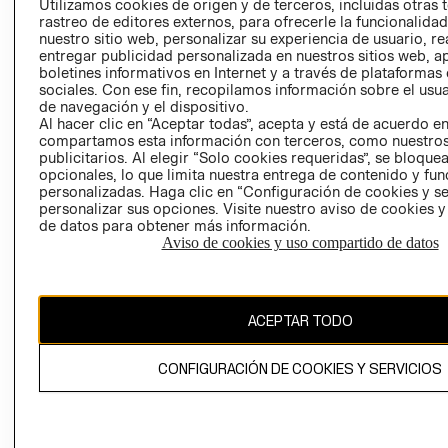
Utilizamos cookies de origen y de terceros, incluidas otras 
COOKIES
rastreo de editores externos, para ofrecerle la funcionalid
LIBRO DE
nuestro sitio web, personalizar su experiencia de usuario, rea
RECLAMACIO
entregar publicidad personalizada en nuestros sitios web, a
boletines informativos en Internet y a través de plataformas
sociales. Con ese fin, recopilamos información sobre el usua
de navegación y el dispositivo.
Al hacer clic en “Aceptar todas”, acepta y está de acuerdo e
compartamos esta información con terceros, como nuestros
publicitarios. Al elegir “Solo cookies requeridas”, se bloque
opcionales, lo que limita nuestra entrega de contenido y fu
Ecuador ($)
personalizadas. Haga clic en “Configuración de cookies y se
personalizar sus opciones. Visite nuestro aviso de cookies 
de datos para obtener más información.
CAMBIAR REGIÓN
Aviso de cookies y uso compartido de datos
El contenido de esta página web está protegido por copyright y es
ACEPTAR TODO
propiedad de H&M Hennes & Mauritz AB.
CONFIGURACIÓN DE COOKIES Y SERVICIOS