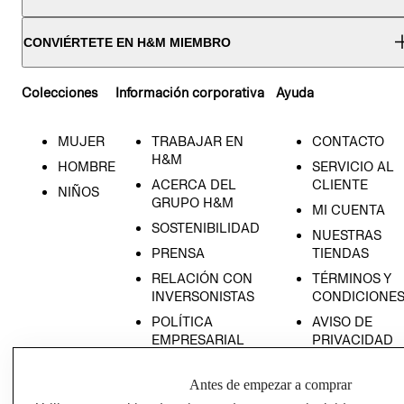
CONVIÉRTETE EN H&M MIEMBRO
Colecciones
Información corporativa
Ayuda
MUJER
TRABAJAR EN
CONTACTO
H&M
HOMBRE
SERVICIO AL
ACERCA DEL
CLIENTE
NIÑOS
GRUPO H&M
MI CUENTA
SOSTENIBILIDAD
NUESTRAS
PRENSA
TIENDAS
RELACIÓN CON
TÉRMINOS Y
INVERSONISTAS
CONDICIONE
POLÍTICA
AVISO DE
EMPRESARIAL
PRIVACIDAD
GIFT CARD
Antes de empezar a comprar
AVISO DE