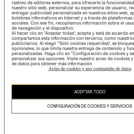
rastreo de editores externos, para ofrecerle la funcionalid
LIBRO DE
nuestro sitio web, personalizar su experiencia de usuario, rea
RECLAMACIO
entregar publicidad personalizada en nuestros sitios web, a
boletines informativos en Internet y a través de plataformas
sociales. Con ese fin, recopilamos información sobre el usua
de navegación y el dispositivo.
Al hacer clic en “Aceptar todas”, acepta y está de acuerdo e
compartamos esta información con terceros, como nuestros
publicitarios. Al elegir “Solo cookies requeridas”, se bloque
opcionales, lo que limita nuestra entrega de contenido y fu
Ecuador ($)
personalizadas. Haga clic en “Configuración de cookies y se
personalizar sus opciones. Visite nuestro aviso de cookies 
CAMBIAR REGIÓN
de datos para obtener más información.
Aviso de cookies y uso compartido de datos
El contenido de esta página web está protegido por copyright y es
ACEPTAR TODO
propiedad de H&M Hennes & Mauritz AB.
CONFIGURACIÓN DE COOKIES Y SERVICIOS