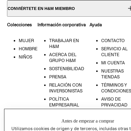
CONVIÉRTETE EN H&M MIEMBRO
Colecciones
Información corporativa
Ayuda
MUJER
TRABAJAR EN
CONTACTO
H&M
HOMBRE
SERVICIO AL
ACERCA DEL
CLIENTE
NIÑOS
GRUPO H&M
MI CUENTA
SOSTENIBILIDAD
NUESTRAS
PRENSA
TIENDAS
RELACIÓN CON
TÉRMINOS Y
INVERSONISTAS
CONDICIONE
POLÍTICA
AVISO DE
EMPRESARIAL
PRIVACIDAD
GIFT CARD
Antes de empezar a comprar
AVISO DE
COOKIES
Utilizamos cookies de origen y de terceros, incluidas otras 