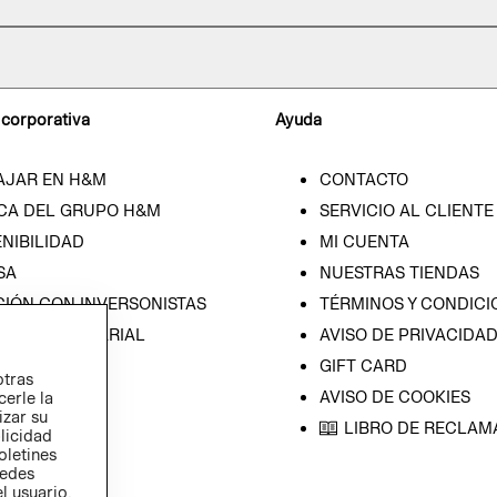
 corporativa
Ayuda
AJAR EN H&M
CONTACTO
CA DEL GRUPO H&M
SERVICIO AL CLIENTE
NIBILIDAD
MI CUENTA
SA
NUESTRAS TIENDAS
CIÓN CON INVERSONISTAS
TÉRMINOS Y CONDICI
ICA EMPRESARIAL
AVISO DE PRIVACIDA
GIFT CARD
otras
AVISO DE COOKIES
cerle la
izar su
LIBRO DE RECLAM
blicidad
oletines
redes
l usuario,