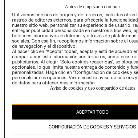
GIFT CARD
Antes de empezar a comprar
AVISO DE
Utilizamos cookies de origen y de terceros, incluidas otras 
COOKIES
rastreo de editores externos, para ofrecerle la funcionalid
nuestro sitio web, personalizar su experiencia de usuario, rea
LIBRO DE
entregar publicidad personalizada en nuestros sitios web, a
RECLAMACIO
boletines informativos en Internet y a través de plataformas
sociales. Con ese fin, recopilamos información sobre el usua
de navegación y el dispositivo.
Al hacer clic en “Aceptar todas”, acepta y está de acuerdo e
compartamos esta información con terceros, como nuestros
publicitarios. Al elegir “Solo cookies requeridas”, se bloque
opcionales, lo que limita nuestra entrega de contenido y fu
personalizadas. Haga clic en “Configuración de cookies y se
Ecuador ($)
personalizar sus opciones. Visite nuestro aviso de cookies 
de datos para obtener más información.
Aviso de cookies y uso compartido de datos
CAMBIAR REGIÓN
ACEPTAR TODO
El contenido de esta página web está protegido por copyright y es
propiedad de H&M Hennes & Mauritz AB.
CONFIGURACIÓN DE COOKIES Y SERVICIOS