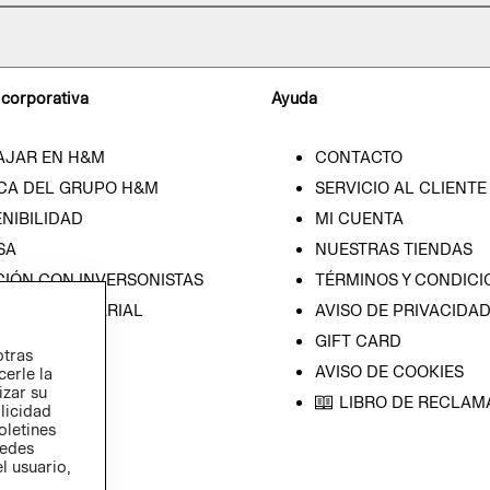
 corporativa
Ayuda
AJAR EN H&M
CONTACTO
CA DEL GRUPO H&M
SERVICIO AL CLIENTE
NIBILIDAD
MI CUENTA
SA
NUESTRAS TIENDAS
CIÓN CON INVERSONISTAS
TÉRMINOS Y CONDICI
ICA EMPRESARIAL
AVISO DE PRIVACIDA
GIFT CARD
otras
AVISO DE COOKIES
cerle la
izar su
LIBRO DE RECLAM
blicidad
oletines
redes
l usuario,