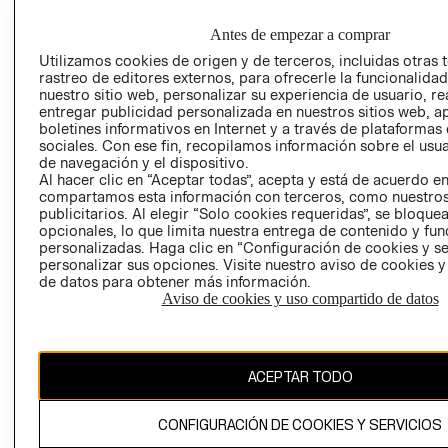
EMPRESARIAL
PRIVACIDAD
GIFT CARD
Antes de empezar a comprar
AVISO DE
Utilizamos cookies de origen y de terceros, incluidas otras 
rastreo de editores externos, para ofrecerle la funcionalid
COOKIES
nuestro sitio web, personalizar su experiencia de usuario, rea
LIBRO DE
entregar publicidad personalizada en nuestros sitios web, a
RECLAMACIO
boletines informativos en Internet y a través de plataformas
sociales. Con ese fin, recopilamos información sobre el usua
de navegación y el dispositivo.
Al hacer clic en “Aceptar todas”, acepta y está de acuerdo e
compartamos esta información con terceros, como nuestros
publicitarios. Al elegir “Solo cookies requeridas”, se bloque
opcionales, lo que limita nuestra entrega de contenido y fu
personalizadas. Haga clic en “Configuración de cookies y se
personalizar sus opciones. Visite nuestro aviso de cookies 
Ecuador ($)
de datos para obtener más información.
Aviso de cookies y uso compartido de datos
CAMBIAR REGIÓN
ACEPTAR TODO
El contenido de esta página web está protegido por copyright y es
propiedad de H&M Hennes & Mauritz AB.
CONFIGURACIÓN DE COOKIES Y SERVICIOS