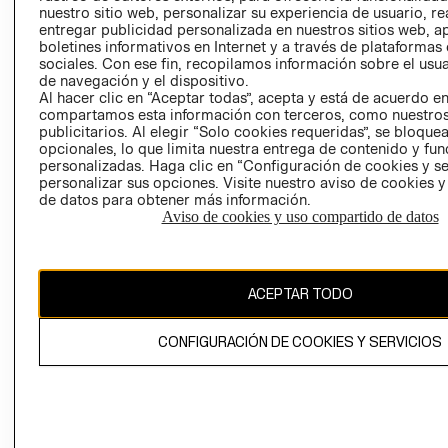
nuestro sitio web, personalizar su experiencia de usuario, rea
RECLAMACIO
entregar publicidad personalizada en nuestros sitios web, a
boletines informativos en Internet y a través de plataformas
sociales. Con ese fin, recopilamos información sobre el usua
de navegación y el dispositivo.
Al hacer clic en “Aceptar todas”, acepta y está de acuerdo e
compartamos esta información con terceros, como nuestros
publicitarios. Al elegir “Solo cookies requeridas”, se bloque
opcionales, lo que limita nuestra entrega de contenido y fu
Ecuador ($)
personalizadas. Haga clic en “Configuración de cookies y se
personalizar sus opciones. Visite nuestro aviso de cookies 
CAMBIAR REGIÓN
de datos para obtener más información.
Aviso de cookies y uso compartido de datos
El contenido de esta página web está protegido por copyright y es
ACEPTAR TODO
propiedad de H&M Hennes & Mauritz AB.
CONFIGURACIÓN DE COOKIES Y SERVICIOS