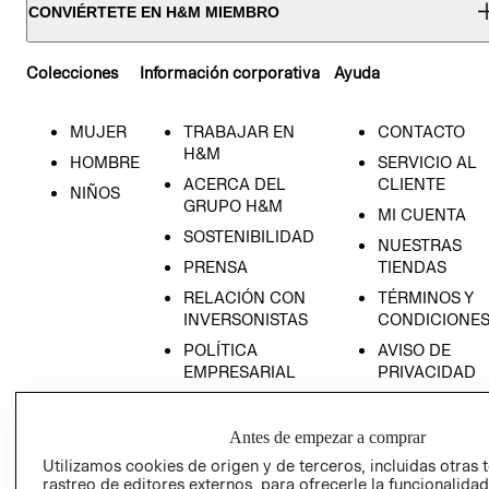
CONVIÉRTETE EN H&M MIEMBRO
Colecciones
Información corporativa
Ayuda
MUJER
TRABAJAR EN
CONTACTO
H&M
HOMBRE
SERVICIO AL
ACERCA DEL
CLIENTE
NIÑOS
GRUPO H&M
MI CUENTA
SOSTENIBILIDAD
NUESTRAS
PRENSA
TIENDAS
RELACIÓN CON
TÉRMINOS Y
INVERSONISTAS
CONDICIONE
POLÍTICA
AVISO DE
EMPRESARIAL
PRIVACIDAD
GIFT CARD
AVISO DE
Antes de empezar a comprar
COOKIES
Utilizamos cookies de origen y de terceros, incluidas otras 
rastreo de editores externos, para ofrecerle la funcionalid
LIBRO DE