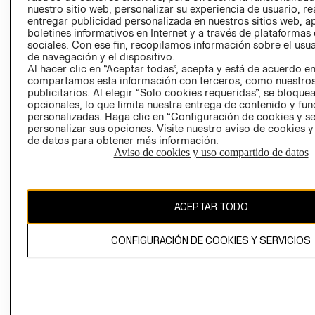
nuestro sitio web, personalizar su experiencia de usuario, rea
RECLAMACIO
entregar publicidad personalizada en nuestros sitios web, a
boletines informativos en Internet y a través de plataformas
sociales. Con ese fin, recopilamos información sobre el usua
de navegación y el dispositivo.
Al hacer clic en “Aceptar todas”, acepta y está de acuerdo e
compartamos esta información con terceros, como nuestros
publicitarios. Al elegir “Solo cookies requeridas”, se bloque
opcionales, lo que limita nuestra entrega de contenido y fu
Ecuador ($)
personalizadas. Haga clic en “Configuración de cookies y se
personalizar sus opciones. Visite nuestro aviso de cookies 
CAMBIAR REGIÓN
de datos para obtener más información.
Aviso de cookies y uso compartido de datos
El contenido de esta página web está protegido por copyright y es
ACEPTAR TODO
propiedad de H&M Hennes & Mauritz AB.
CONFIGURACIÓN DE COOKIES Y SERVICIOS