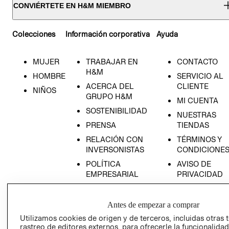
CONVIÉRTETE EN H&M MIEMBRO
Colecciones
Información corporativa
Ayuda
MUJER
TRABAJAR EN
CONTACTO
H&M
HOMBRE
SERVICIO AL
ACERCA DEL
CLIENTE
NIÑOS
GRUPO H&M
MI CUENTA
SOSTENIBILIDAD
NUESTRAS
PRENSA
TIENDAS
RELACIÓN CON
TÉRMINOS Y
INVERSONISTAS
CONDICIONE
POLÍTICA
AVISO DE
EMPRESARIAL
PRIVACIDAD
GIFT CARD
AVISO DE
Antes de empezar a comprar
COOKIES
Utilizamos cookies de origen y de terceros, incluidas otras 
rastreo de editores externos, para ofrecerle la funcionalid
LIBRO DE