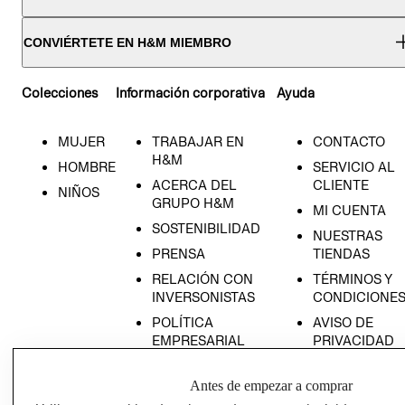
CONVIÉRTETE EN H&M MIEMBRO
Colecciones
Información corporativa
Ayuda
MUJER
TRABAJAR EN
CONTACTO
H&M
HOMBRE
SERVICIO AL
ACERCA DEL
CLIENTE
NIÑOS
GRUPO H&M
MI CUENTA
SOSTENIBILIDAD
NUESTRAS
PRENSA
TIENDAS
RELACIÓN CON
TÉRMINOS Y
INVERSONISTAS
CONDICIONE
POLÍTICA
AVISO DE
EMPRESARIAL
PRIVACIDAD
GIFT CARD
Antes de empezar a comprar
AVISO DE