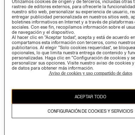
Utilizamos cookies de origen y de terceros, incluidas otras 
COOKIES
rastreo de editores externos, para ofrecerle la funcionalid
LIBRO DE
nuestro sitio web, personalizar su experiencia de usuario, rea
RECLAMACIO
entregar publicidad personalizada en nuestros sitios web, a
boletines informativos en Internet y a través de plataformas
sociales. Con ese fin, recopilamos información sobre el usua
de navegación y el dispositivo.
Al hacer clic en “Aceptar todas”, acepta y está de acuerdo e
compartamos esta información con terceros, como nuestros
publicitarios. Al elegir “Solo cookies requeridas”, se bloque
opcionales, lo que limita nuestra entrega de contenido y fu
Ecuador ($)
personalizadas. Haga clic en “Configuración de cookies y se
personalizar sus opciones. Visite nuestro aviso de cookies 
de datos para obtener más información.
CAMBIAR REGIÓN
Aviso de cookies y uso compartido de datos
El contenido de esta página web está protegido por copyright y es
ACEPTAR TODO
propiedad de H&M Hennes & Mauritz AB.
CONFIGURACIÓN DE COOKIES Y SERVICIOS