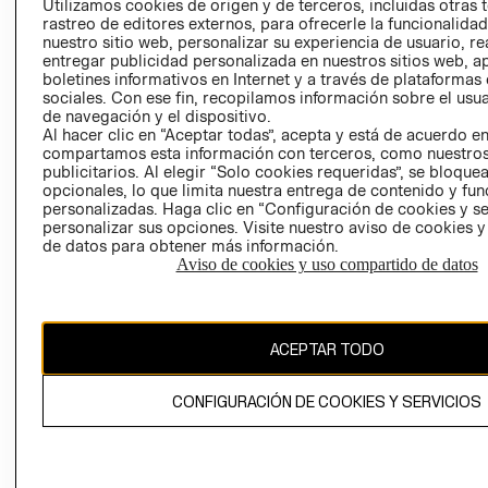
Utilizamos cookies de origen y de terceros, incluidas otras 
COOKIES
rastreo de editores externos, para ofrecerle la funcionalid
LIBRO DE
nuestro sitio web, personalizar su experiencia de usuario, rea
RECLAMACIO
entregar publicidad personalizada en nuestros sitios web, a
boletines informativos en Internet y a través de plataformas
sociales. Con ese fin, recopilamos información sobre el usua
de navegación y el dispositivo.
Al hacer clic en “Aceptar todas”, acepta y está de acuerdo e
compartamos esta información con terceros, como nuestros
publicitarios. Al elegir “Solo cookies requeridas”, se bloque
opcionales, lo que limita nuestra entrega de contenido y fu
Ecuador ($)
personalizadas. Haga clic en “Configuración de cookies y se
personalizar sus opciones. Visite nuestro aviso de cookies 
de datos para obtener más información.
CAMBIAR REGIÓN
Aviso de cookies y uso compartido de datos
El contenido de esta página web está protegido por copyright y es
ACEPTAR TODO
propiedad de H&M Hennes & Mauritz AB.
CONFIGURACIÓN DE COOKIES Y SERVICIOS