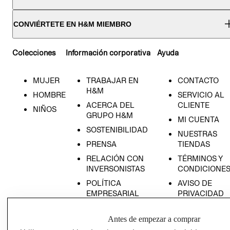
CONVIÉRTETE EN H&M MIEMBRO
Colecciones
Información corporativa
Ayuda
MUJER
TRABAJAR EN
CONTACTO
H&M
HOMBRE
SERVICIO AL
ACERCA DEL
CLIENTE
NIÑOS
GRUPO H&M
MI CUENTA
SOSTENIBILIDAD
NUESTRAS
PRENSA
TIENDAS
RELACIÓN CON
TÉRMINOS Y
INVERSONISTAS
CONDICIONE
POLÍTICA
AVISO DE
EMPRESARIAL
PRIVACIDAD
GIFT CARD
Antes de empezar a comprar
AVISO DE