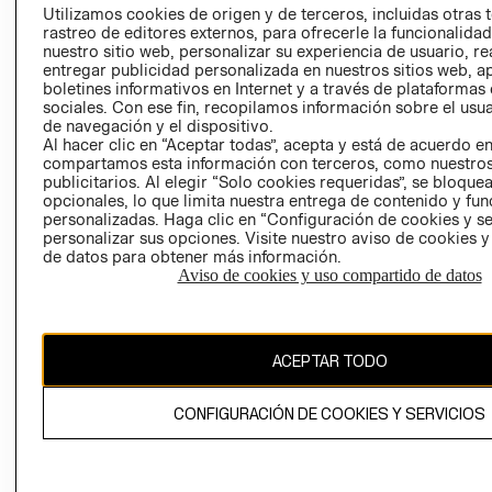
Utilizamos cookies de origen y de terceros, incluidas otras 
COOKIES
rastreo de editores externos, para ofrecerle la funcionalid
LIBRO DE
nuestro sitio web, personalizar su experiencia de usuario, rea
RECLAMACIO
entregar publicidad personalizada en nuestros sitios web, a
boletines informativos en Internet y a través de plataformas
sociales. Con ese fin, recopilamos información sobre el usua
de navegación y el dispositivo.
Al hacer clic en “Aceptar todas”, acepta y está de acuerdo e
compartamos esta información con terceros, como nuestros
publicitarios. Al elegir “Solo cookies requeridas”, se bloque
opcionales, lo que limita nuestra entrega de contenido y fu
RECIÉN NACIDO
personalizadas. Haga clic en “Configuración de cookies y se
Ecuador ($)
personalizar sus opciones. Visite nuestro aviso de cookies 
NOVEDADES
de datos para obtener más información.
CAMBIAR REGIÓN
Aviso de cookies y uso compartido de datos
ACEPTAR TODO
El contenido de esta página web está protegido por copyright y es
propiedad de H&M Hennes & Mauritz AB.
CONFIGURACIÓN DE COOKIES Y SERVICIOS