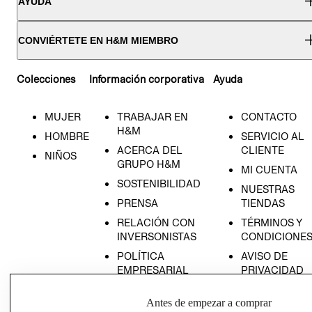
AYUDA
CONVIÉRTETE EN H&M MIEMBRO
Colecciones
Información corporativa
Ayuda
MUJER
TRABAJAR EN
CONTACTO
H&M
HOMBRE
SERVICIO AL
ACERCA DEL
CLIENTE
NIÑOS
GRUPO H&M
MI CUENTA
SOSTENIBILIDAD
NUESTRAS
PRENSA
TIENDAS
RELACIÓN CON
TÉRMINOS Y
INVERSONISTAS
CONDICIONE
POLÍTICA
AVISO DE
EMPRESARIAL
PRIVACIDAD
GIFT CARD
Antes de empezar a comprar
AVISO DE