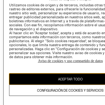
AVISO DE
Utilizamos cookies de origen y de terceros, incluidas otras 
COOKIES
rastreo de editores externos, para ofrecerle la funcionalid
nuestro sitio web, personalizar su experiencia de usuario, rea
LIBRO DE
entregar publicidad personalizada en nuestros sitios web, a
RECLAMACIO
boletines informativos en Internet y a través de plataformas
sociales. Con ese fin, recopilamos información sobre el usua
de navegación y el dispositivo.
Al hacer clic en “Aceptar todas”, acepta y está de acuerdo e
compartamos esta información con terceros, como nuestros
publicitarios. Al elegir “Solo cookies requeridas”, se bloque
opcionales, lo que limita nuestra entrega de contenido y fu
personalizadas. Haga clic en “Configuración de cookies y se
Ecuador ($)
personalizar sus opciones. Visite nuestro aviso de cookies 
de datos para obtener más información.
CAMBIAR REGIÓN
Aviso de cookies y uso compartido de datos
ACEPTAR TODO
El contenido de esta página web está protegido por copyright y es
propiedad de H&M Hennes & Mauritz AB.
CONFIGURACIÓN DE COOKIES Y SERVICIOS