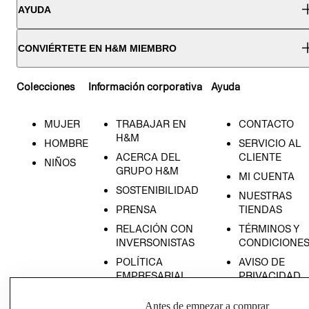
AYUDA
CONVIÉRTETE EN H&M MIEMBRO
Colecciones
Información corporativa
Ayuda
MUJER
TRABAJAR EN
CONTACTO
H&M
HOMBRE
SERVICIO AL
ACERCA DEL
CLIENTE
NIÑOS
GRUPO H&M
MI CUENTA
SOSTENIBILIDAD
NUESTRAS
PRENSA
TIENDAS
RELACIÓN CON
TÉRMINOS Y
INVERSONISTAS
CONDICIONE
POLÍTICA
AVISO DE
EMPRESARIAL
PRIVACIDAD
GIFT CARD
Antes de empezar a comprar