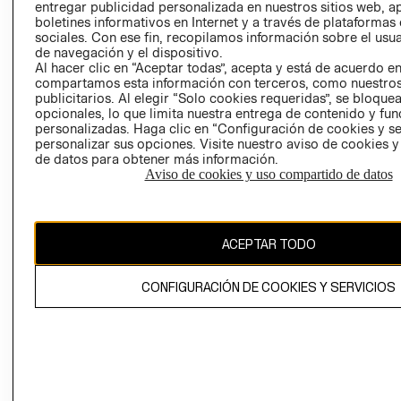
entregar publicidad personalizada en nuestros sitios web, a
VEDADES
boletines informativos en Internet y a través de plataformas
sociales. Con ese fin, recopilamos información sobre el usua
de navegación y el dispositivo.
Al hacer clic en “Aceptar todas”, acepta y está de acuerdo e
compartamos esta información con terceros, como nuestros
publicitarios. Al elegir “Solo cookies requeridas”, se bloque
Ecuador ($)
opcionales, lo que limita nuestra entrega de contenido y fu
personalizadas. Haga clic en “Configuración de cookies y se
personalizar sus opciones. Visite nuestro aviso de cookies 
CAMBIAR REGIÓN
de datos para obtener más información.
Aviso de cookies y uso compartido de datos
El contenido de esta página web está protegido por copyright y es
propiedad de H&M Hennes & Mauritz AB.
ACEPTAR TODO
CONFIGURACIÓN DE COOKIES Y SERVICIOS