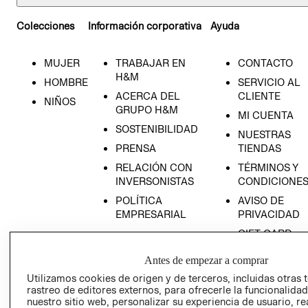
Colecciones
Información corporativa
Ayuda
MUJER
TRABAJAR EN
CONTACTO
H&M
HOMBRE
SERVICIO AL
ACERCA DEL
CLIENTE
NIÑOS
GRUPO H&M
MI CUENTA
SOSTENIBILIDAD
NUESTRAS
PRENSA
TIENDAS
RELACIÓN CON
TÉRMINOS Y
INVERSONISTAS
CONDICIONE
POLÍTICA
AVISO DE
EMPRESARIAL
PRIVACIDAD
GIFT CARD
AVISO DE
Antes de empezar a comprar
COOKIES
Utilizamos cookies de origen y de terceros, incluidas otras 
LIBRO DE
rastreo de editores externos, para ofrecerle la funcionalid
CIÉN NACIDO
RECLAMACIO
nuestro sitio web, personalizar su experiencia de usuario, rea