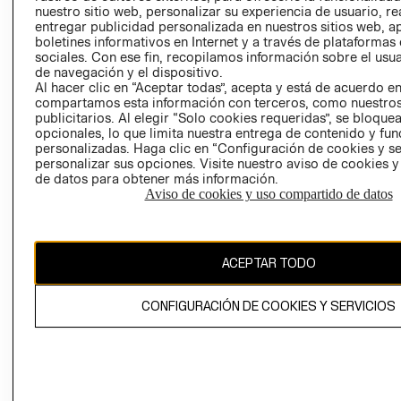
nuestro sitio web, personalizar su experiencia de usuario, rea
RECLAMACIO
entregar publicidad personalizada en nuestros sitios web, a
boletines informativos en Internet y a través de plataformas
sociales. Con ese fin, recopilamos información sobre el usua
de navegación y el dispositivo.
Al hacer clic en “Aceptar todas”, acepta y está de acuerdo e
compartamos esta información con terceros, como nuestros
publicitarios. Al elegir “Solo cookies requeridas”, se bloque
opcionales, lo que limita nuestra entrega de contenido y fu
Ecuador ($)
personalizadas. Haga clic en “Configuración de cookies y se
personalizar sus opciones. Visite nuestro aviso de cookies 
CAMBIAR REGIÓN
de datos para obtener más información.
Aviso de cookies y uso compartido de datos
El contenido de esta página web está protegido por copyright y es
ACEPTAR TODO
propiedad de H&M Hennes & Mauritz AB.
CONFIGURACIÓN DE COOKIES Y SERVICIOS