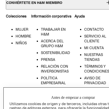
CONVIÉRTETE EN H&M MIEMBRO
Colecciones
Información corporativa
Ayuda
MUJER
TRABAJAR EN
CONTACTO
H&M
HOMBRE
SERVICIO AL
ACERCA DEL
CLIENTE
NIÑOS
GRUPO H&M
MI CUENTA
SOSTENIBILIDAD
NUESTRAS
PRENSA
TIENDAS
RELACIÓN CON
TÉRMINOS Y
INVERSONISTAS
CONDICIONE
POLÍTICA
AVISO DE
EMPRESARIAL
PRIVACIDAD
GIFT CARD
AVISO DE
Antes de empezar a comprar
COOKIES
Utilizamos cookies de origen y de terceros, incluidas otras 
rastreo de editores externos, para ofrecerle la funcionalid
LIBRO DE