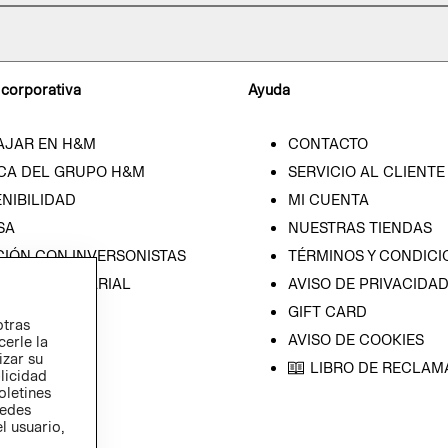
 corporativa
Ayuda
AJAR EN H&M
CONTACTO
CA DEL GRUPO H&M
SERVICIO AL CLIENTE
NIBILIDAD
MI CUENTA
SA
NUESTRAS TIENDAS
CIÓN CON INVERSONISTAS
TÉRMINOS Y CONDICI
ICA EMPRESARIAL
AVISO DE PRIVACIDA
GIFT CARD
otras
AVISO DE COOKIES
cerle la
izar su
LIBRO DE RECLAM
blicidad
oletines
redes
l usuario,