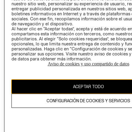
nuestro sitio web, personalizar su experiencia de usuario, rea
RECLAMACIO
entregar publicidad personalizada en nuestros sitios web, a
boletines informativos en Internet y a través de plataformas
sociales. Con ese fin, recopilamos información sobre el usua
de navegación y el dispositivo.
Al hacer clic en “Aceptar todas”, acepta y está de acuerdo e
compartamos esta información con terceros, como nuestros
publicitarios. Al elegir “Solo cookies requeridas”, se bloque
opcionales, lo que limita nuestra entrega de contenido y fu
Ecuador ($)
personalizadas. Haga clic en “Configuración de cookies y se
personalizar sus opciones. Visite nuestro aviso de cookies 
CAMBIAR REGIÓN
de datos para obtener más información.
Aviso de cookies y uso compartido de datos
El contenido de esta página web está protegido por copyright y es
ACEPTAR TODO
propiedad de H&M Hennes & Mauritz AB.
CONFIGURACIÓN DE COOKIES Y SERVICIOS