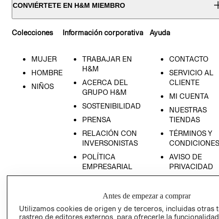
CONVIÉRTETE EN H&M MIEMBRO
Colecciones
Información corporativa
Ayuda
MUJER
TRABAJAR EN
CONTACTO
H&M
HOMBRE
SERVICIO AL
ACERCA DEL
CLIENTE
NIÑOS
GRUPO H&M
MI CUENTA
SOSTENIBILIDAD
NUESTRAS
PRENSA
TIENDAS
RELACIÓN CON
TÉRMINOS Y
INVERSONISTAS
CONDICIONE
POLÍTICA
AVISO DE
EMPRESARIAL
PRIVACIDAD
GIFT CARD
AVISO DE
Antes de empezar a comprar
COOKIES
Utilizamos cookies de origen y de terceros, incluidas otras 
rastreo de editores externos, para ofrecerle la funcionalid
LIBRO DE