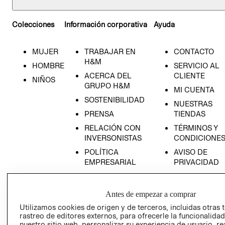
Colecciones
Información corporativa
Ayuda
MUJER
TRABAJAR EN
CONTACTO
H&M
HOMBRE
SERVICIO AL
ACERCA DEL
CLIENTE
NIÑOS
GRUPO H&M
MI CUENTA
SOSTENIBILIDAD
NUESTRAS
PRENSA
TIENDAS
RELACIÓN CON
TÉRMINOS Y
INVERSONISTAS
CONDICIONE
POLÍTICA
AVISO DE
EMPRESARIAL
PRIVACIDAD
GIFT CARD
AVISO DE
Antes de empezar a comprar
COOKIES
Utilizamos cookies de origen y de terceros, incluidas otras 
LIBRO DE
rastreo de editores externos, para ofrecerle la funcionalid
RECLAMACIO
nuestro sitio web, personalizar su experiencia de usuario, rea