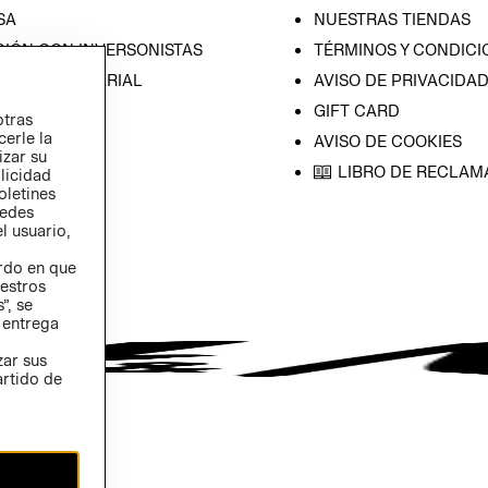
SA
NUESTRAS TIENDAS
CIÓN CON INVERSONISTAS
TÉRMINOS Y CONDICI
ICA EMPRESARIAL
AVISO DE PRIVACIDA
GIFT CARD
otras
cerle la
AVISO DE COOKIES
izar su
LIBRO DE RECLAM
blicidad
oletines
redes
l usuario,
erdo en que
estros
”, se
 entrega
zar sus
artido de