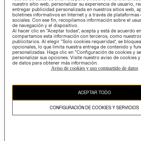
nuestro sitio web, personalizar su experiencia de usuario, rea
RECLAMACIO
entregar publicidad personalizada en nuestros sitios web, a
boletines informativos en Internet y a través de plataformas
sociales. Con ese fin, recopilamos información sobre el usua
de navegación y el dispositivo.
Al hacer clic en “Aceptar todas”, acepta y está de acuerdo e
compartamos esta información con terceros, como nuestros
publicitarios. Al elegir “Solo cookies requeridas”, se bloque
opcionales, lo que limita nuestra entrega de contenido y fu
Ecuador ($)
personalizadas. Haga clic en “Configuración de cookies y se
personalizar sus opciones. Visite nuestro aviso de cookies 
CAMBIAR REGIÓN
de datos para obtener más información.
Aviso de cookies y uso compartido de datos
El contenido de esta página web está protegido por copyright y es
ACEPTAR TODO
propiedad de H&M Hennes & Mauritz AB.
CONFIGURACIÓN DE COOKIES Y SERVICIOS