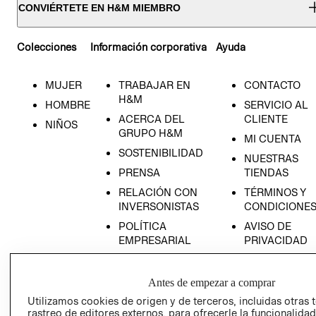
CONVIÉRTETE EN H&M MIEMBRO
Colecciones
Información corporativa
Ayuda
MUJER
TRABAJAR EN
CONTACTO
H&M
HOMBRE
SERVICIO AL
ACERCA DEL
CLIENTE
NIÑOS
GRUPO H&M
MI CUENTA
SOSTENIBILIDAD
NUESTRAS
PRENSA
TIENDAS
RELACIÓN CON
TÉRMINOS Y
INVERSONISTAS
CONDICIONE
POLÍTICA
AVISO DE
EMPRESARIAL
PRIVACIDAD
GIFT CARD
AVISO DE
Antes de empezar a comprar
COOKIES
Utilizamos cookies de origen y de terceros, incluidas otras 
rastreo de editores externos, para ofrecerle la funcionalid
LIBRO DE