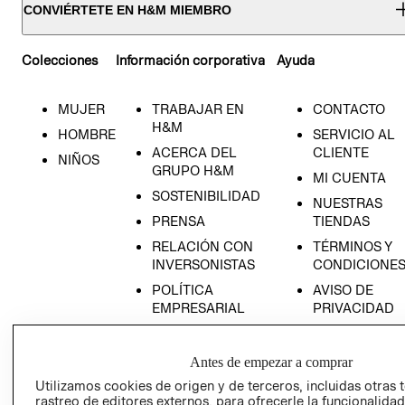
CONVIÉRTETE EN H&M MIEMBRO
Colecciones
Información corporativa
Ayuda
MUJER
TRABAJAR EN
CONTACTO
H&M
HOMBRE
SERVICIO AL
ACERCA DEL
CLIENTE
NIÑOS
GRUPO H&M
MI CUENTA
SOSTENIBILIDAD
NUESTRAS
PRENSA
TIENDAS
RELACIÓN CON
TÉRMINOS Y
INVERSONISTAS
CONDICIONE
POLÍTICA
AVISO DE
EMPRESARIAL
PRIVACIDAD
GIFT CARD
AVISO DE
Antes de empezar a comprar
COOKIES
Utilizamos cookies de origen y de terceros, incluidas otras 
rastreo de editores externos, para ofrecerle la funcionalid
LIBRO DE