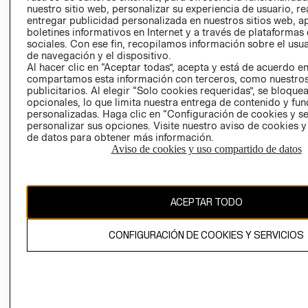
nuestro sitio web, personalizar su experiencia de usuario, rea
RECLAMACIO
entregar publicidad personalizada en nuestros sitios web, a
boletines informativos en Internet y a través de plataformas
sociales. Con ese fin, recopilamos información sobre el usua
de navegación y el dispositivo.
Al hacer clic en “Aceptar todas”, acepta y está de acuerdo e
compartamos esta información con terceros, como nuestros
publicitarios. Al elegir “Solo cookies requeridas”, se bloque
opcionales, lo que limita nuestra entrega de contenido y fu
Ecuador ($)
personalizadas. Haga clic en “Configuración de cookies y se
personalizar sus opciones. Visite nuestro aviso de cookies 
CAMBIAR REGIÓN
de datos para obtener más información.
Aviso de cookies y uso compartido de datos
El contenido de esta página web está protegido por copyright y es
ACEPTAR TODO
propiedad de H&M Hennes & Mauritz AB.
CONFIGURACIÓN DE COOKIES Y SERVICIOS