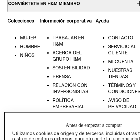
CONVIÉRTETE EN H&M MIEMBRO
Colecciones
Información corporativa
Ayuda
MUJER
TRABAJAR EN
CONTACTO
H&M
HOMBRE
SERVICIO AL
ACERCA DEL
CLIENTE
NIÑOS
GRUPO H&M
MI CUENTA
SOSTENIBILIDAD
NUESTRAS
PRENSA
TIENDAS
RELACIÓN CON
TÉRMINOS Y
INVERSONISTAS
CONDICIONE
POLÍTICA
AVISO DE
EMPRESARIAL
PRIVACIDAD
GIFT CARD
AVISO DE
Antes de empezar a comprar
COOKIES
Utilizamos cookies de origen y de terceros, incluidas otras 
rastreo de editores externos, para ofrecerle la funcionalid
LIBRO DE