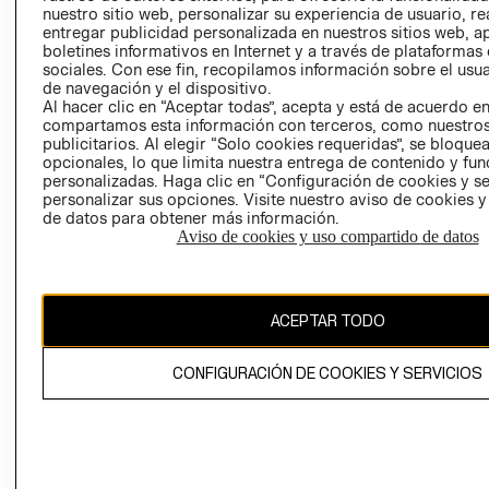
nuestro sitio web, personalizar su experiencia de usuario, rea
RECLAMACIO
entregar publicidad personalizada en nuestros sitios web, a
boletines informativos en Internet y a través de plataformas
sociales. Con ese fin, recopilamos información sobre el usua
de navegación y el dispositivo.
Al hacer clic en “Aceptar todas”, acepta y está de acuerdo e
compartamos esta información con terceros, como nuestros
publicitarios. Al elegir “Solo cookies requeridas”, se bloque
opcionales, lo que limita nuestra entrega de contenido y fu
Ecuador ($)
personalizadas. Haga clic en “Configuración de cookies y se
personalizar sus opciones. Visite nuestro aviso de cookies 
CAMBIAR REGIÓN
de datos para obtener más información.
Aviso de cookies y uso compartido de datos
El contenido de esta página web está protegido por copyright y es
ACEPTAR TODO
propiedad de H&M Hennes & Mauritz AB.
CONFIGURACIÓN DE COOKIES Y SERVICIOS