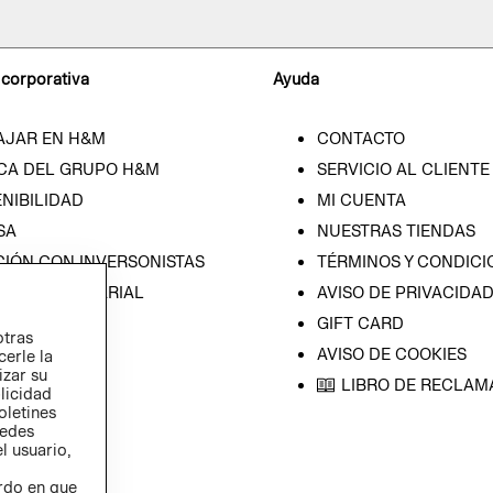
 corporativa
Ayuda
AJAR EN H&M
CONTACTO
CA DEL GRUPO H&M
SERVICIO AL CLIENTE
NIBILIDAD
MI CUENTA
SA
NUESTRAS TIENDAS
CIÓN CON INVERSONISTAS
TÉRMINOS Y CONDICI
ICA EMPRESARIAL
AVISO DE PRIVACIDA
GIFT CARD
otras
AVISO DE COOKIES
cerle la
izar su
LIBRO DE RECLAM
blicidad
oletines
redes
l usuario,
erdo en que