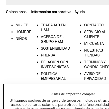
Colecciones
Información corporativa
Ayuda
MUJER
TRABAJAR EN
CONTACTO
H&M
HOMBRE
SERVICIO AL
ACERCA DEL
CLIENTE
NIÑOS
GRUPO H&M
MI CUENTA
SOSTENIBILIDAD
NUESTRAS
PRENSA
TIENDAS
RELACIÓN CON
TÉRMINOS Y
INVERSONISTAS
CONDICIONE
POLÍTICA
AVISO DE
EMPRESARIAL
PRIVACIDAD
GIFT CARD
AVISO DE
Antes de empezar a comprar
COOKIES
Utilizamos cookies de origen y de terceros, incluidas otras 
LIBRO DE
rastreo de editores externos, para ofrecerle la funcionalid
RECLAMACIO
nuestro sitio web, personalizar su experiencia de usuario, rea