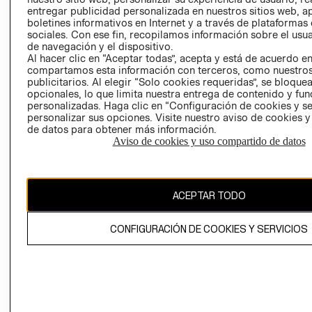
entregar publicidad personalizada en nuestros sitios web, a
boletines informativos en Internet y a través de plataformas
sociales. Con ese fin, recopilamos información sobre el usua
de navegación y el dispositivo.
Al hacer clic en “Aceptar todas”, acepta y está de acuerdo e
compartamos esta información con terceros, como nuestros
publicitarios. Al elegir “Solo cookies requeridas”, se bloque
opcionales, lo que limita nuestra entrega de contenido y fu
Ecuador ($)
personalizadas. Haga clic en “Configuración de cookies y se
personalizar sus opciones. Visite nuestro aviso de cookies 
CAMBIAR REGIÓN
de datos para obtener más información.
Aviso de cookies y uso compartido de datos
El contenido de esta página web está protegido por copyright y es
propiedad de H&M Hennes & Mauritz AB.
ACEPTAR TODO
CONFIGURACIÓN DE COOKIES Y SERVICIOS