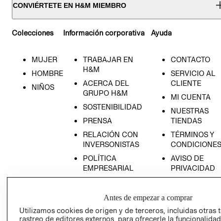
CONVIÉRTETE EN H&M MIEMBRO
Colecciones
Información corporativa
Ayuda
MUJER
TRABAJAR EN
CONTACTO
H&M
HOMBRE
SERVICIO AL
ACERCA DEL
CLIENTE
NIÑOS
GRUPO H&M
MI CUENTA
SOSTENIBILIDAD
NUESTRAS
PRENSA
TIENDAS
RELACIÓN CON
TÉRMINOS Y
INVERSONISTAS
CONDICIONE
POLÍTICA
AVISO DE
EMPRESARIAL
PRIVACIDAD
GIFT CARD
AVISO DE
Antes de empezar a comprar
COOKIES
Utilizamos cookies de origen y de terceros, incluidas otras 
rastreo de editores externos, para ofrecerle la funcionalid
LIBRO DE