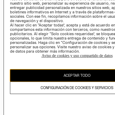
nuestro sitio web, personalizar su experiencia de usuario, rea
RECLAMACIO
entregar publicidad personalizada en nuestros sitios web, a
boletines informativos en Internet y a través de plataformas
sociales. Con ese fin, recopilamos información sobre el usua
de navegación y el dispositivo.
Al hacer clic en “Aceptar todas”, acepta y está de acuerdo e
compartamos esta información con terceros, como nuestros
publicitarios. Al elegir “Solo cookies requeridas”, se bloque
opcionales, lo que limita nuestra entrega de contenido y fu
Ecuador ($)
personalizadas. Haga clic en “Configuración de cookies y se
personalizar sus opciones. Visite nuestro aviso de cookies 
CAMBIAR REGIÓN
de datos para obtener más información.
Aviso de cookies y uso compartido de datos
El contenido de esta página web está protegido por copyright y es
ACEPTAR TODO
propiedad de H&M Hennes & Mauritz AB.
CONFIGURACIÓN DE COOKIES Y SERVICIOS