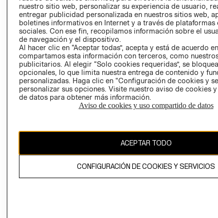
nuestro sitio web, personalizar su experiencia de usuario, rea
RECLAMACIO
entregar publicidad personalizada en nuestros sitios web, a
boletines informativos en Internet y a través de plataformas
sociales. Con ese fin, recopilamos información sobre el usua
de navegación y el dispositivo.
Al hacer clic en “Aceptar todas”, acepta y está de acuerdo e
compartamos esta información con terceros, como nuestros
publicitarios. Al elegir “Solo cookies requeridas”, se bloque
opcionales, lo que limita nuestra entrega de contenido y fu
Ecuador ($)
personalizadas. Haga clic en “Configuración de cookies y se
personalizar sus opciones. Visite nuestro aviso de cookies 
CAMBIAR REGIÓN
de datos para obtener más información.
Aviso de cookies y uso compartido de datos
El contenido de esta página web está protegido por copyright y es
ACEPTAR TODO
propiedad de H&M Hennes & Mauritz AB.
CONFIGURACIÓN DE COOKIES Y SERVICIOS