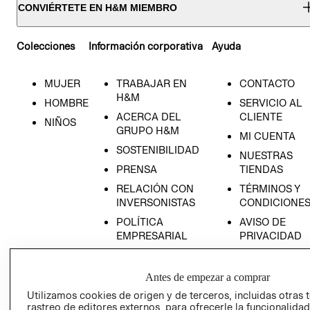
CONVIÉRTETE EN H&M MIEMBRO
Colecciones
Información corporativa
Ayuda
MUJER
TRABAJAR EN
CONTACTO
H&M
HOMBRE
SERVICIO AL
ACERCA DEL
CLIENTE
NIÑOS
GRUPO H&M
MI CUENTA
SOSTENIBILIDAD
NUESTRAS
PRENSA
TIENDAS
RELACIÓN CON
TÉRMINOS Y
INVERSONISTAS
CONDICIONE
POLÍTICA
AVISO DE
EMPRESARIAL
PRIVACIDAD
GIFT CARD
AVISO DE
Antes de empezar a comprar
COOKIES
Utilizamos cookies de origen y de terceros, incluidas otras 
rastreo de editores externos, para ofrecerle la funcionalid
LIBRO DE