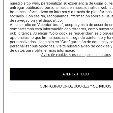
nuestro sitio web, personalizar su experiencia de usuario, rea
RECLAMACIO
entregar publicidad personalizada en nuestros sitios web, a
boletines informativos en Internet y a través de plataformas
sociales. Con ese fin, recopilamos información sobre el usua
de navegación y el dispositivo.
Al hacer clic en “Aceptar todas”, acepta y está de acuerdo e
compartamos esta información con terceros, como nuestros
publicitarios. Al elegir “Solo cookies requeridas”, se bloque
opcionales, lo que limita nuestra entrega de contenido y fu
Ecuador ($)
personalizadas. Haga clic en “Configuración de cookies y se
personalizar sus opciones. Visite nuestro aviso de cookies 
CAMBIAR REGIÓN
de datos para obtener más información.
Aviso de cookies y uso compartido de datos
El contenido de esta página web está protegido por copyright y es
ACEPTAR TODO
propiedad de H&M Hennes & Mauritz AB.
CONFIGURACIÓN DE COOKIES Y SERVICIOS