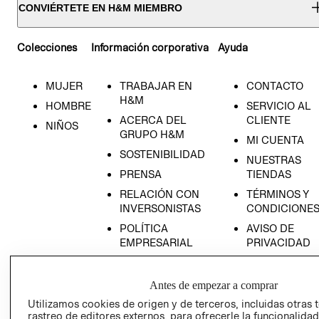
CONVIÉRTETE EN H&M MIEMBRO
Colecciones
Información corporativa
Ayuda
MUJER
TRABAJAR EN
CONTACTO
H&M
HOMBRE
SERVICIO AL
ACERCA DEL
CLIENTE
NIÑOS
GRUPO H&M
MI CUENTA
SOSTENIBILIDAD
NUESTRAS
PRENSA
TIENDAS
RELACIÓN CON
TÉRMINOS Y
INVERSONISTAS
CONDICIONE
POLÍTICA
AVISO DE
EMPRESARIAL
PRIVACIDAD
GIFT CARD
AVISO DE
Antes de empezar a comprar
COOKIES
Utilizamos cookies de origen y de terceros, incluidas otras 
rastreo de editores externos, para ofrecerle la funcionalid
LIBRO DE