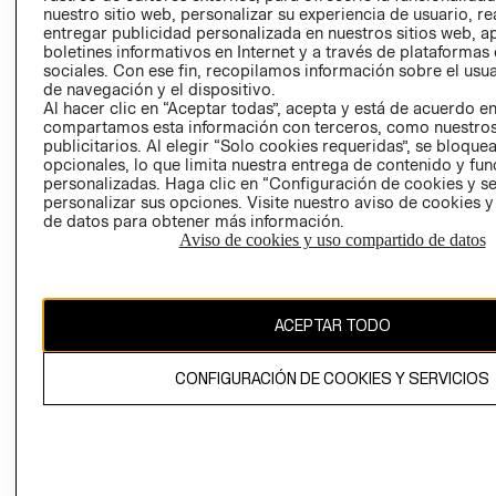
nuestro sitio web, personalizar su experiencia de usuario, rea
RECLAMACIO
entregar publicidad personalizada en nuestros sitios web, a
boletines informativos en Internet y a través de plataformas
sociales. Con ese fin, recopilamos información sobre el usua
de navegación y el dispositivo.
Al hacer clic en “Aceptar todas”, acepta y está de acuerdo e
compartamos esta información con terceros, como nuestros
publicitarios. Al elegir “Solo cookies requeridas”, se bloque
opcionales, lo que limita nuestra entrega de contenido y fu
Ecuador ($)
personalizadas. Haga clic en “Configuración de cookies y se
personalizar sus opciones. Visite nuestro aviso de cookies 
CAMBIAR REGIÓN
de datos para obtener más información.
Aviso de cookies y uso compartido de datos
El contenido de esta página web está protegido por copyright y es
ACEPTAR TODO
propiedad de H&M Hennes & Mauritz AB.
CONFIGURACIÓN DE COOKIES Y SERVICIOS