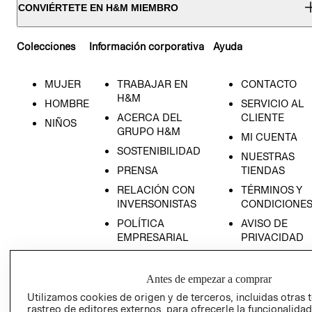
CONVIÉRTETE EN H&M MIEMBRO
Colecciones
Información corporativa
Ayuda
MUJER
TRABAJAR EN
CONTACTO
H&M
HOMBRE
SERVICIO AL
ACERCA DEL
CLIENTE
NIÑOS
GRUPO H&M
MI CUENTA
SOSTENIBILIDAD
NUESTRAS
PRENSA
TIENDAS
RELACIÓN CON
TÉRMINOS Y
INVERSONISTAS
CONDICIONE
POLÍTICA
AVISO DE
EMPRESARIAL
PRIVACIDAD
GIFT CARD
AVISO DE
Antes de empezar a comprar
COOKIES
Utilizamos cookies de origen y de terceros, incluidas otras 
rastreo de editores externos, para ofrecerle la funcionalid
LIBRO DE