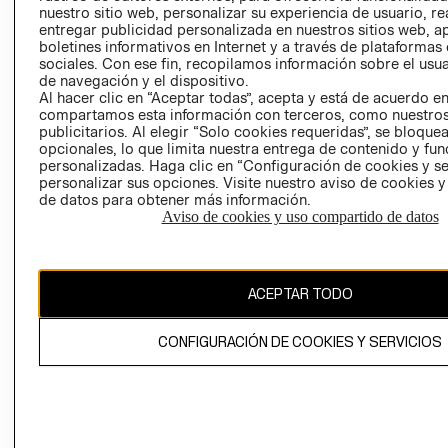
nuestro sitio web, personalizar su experiencia de usuario, rea
RECLAMACIO
entregar publicidad personalizada en nuestros sitios web, a
boletines informativos en Internet y a través de plataformas
sociales. Con ese fin, recopilamos información sobre el usua
de navegación y el dispositivo.
Al hacer clic en “Aceptar todas”, acepta y está de acuerdo e
compartamos esta información con terceros, como nuestros
publicitarios. Al elegir “Solo cookies requeridas”, se bloque
opcionales, lo que limita nuestra entrega de contenido y fu
Ecuador ($)
personalizadas. Haga clic en “Configuración de cookies y se
personalizar sus opciones. Visite nuestro aviso de cookies 
CAMBIAR REGIÓN
de datos para obtener más información.
Aviso de cookies y uso compartido de datos
El contenido de esta página web está protegido por copyright y es
ACEPTAR TODO
propiedad de H&M Hennes & Mauritz AB.
CONFIGURACIÓN DE COOKIES Y SERVICIOS