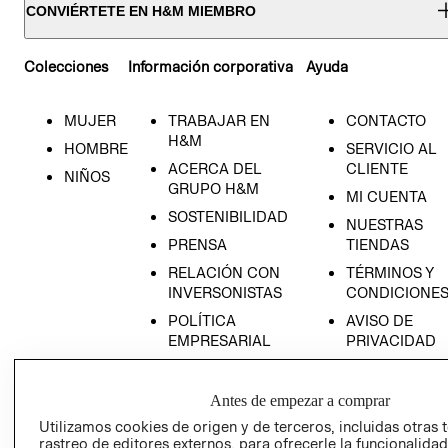
CONVIÉRTETE EN H&M MIEMBRO
Colecciones
Información corporativa
Ayuda
MUJER
TRABAJAR EN
CONTACTO
H&M
HOMBRE
SERVICIO AL
ACERCA DEL
CLIENTE
NIÑOS
GRUPO H&M
MI CUENTA
SOSTENIBILIDAD
NUESTRAS
PRENSA
TIENDAS
RELACIÓN CON
TÉRMINOS Y
INVERSONISTAS
CONDICIONE
POLÍTICA
AVISO DE
EMPRESARIAL
PRIVACIDAD
GIFT CARD
AVISO DE
Antes de empezar a comprar
COOKIES
Utilizamos cookies de origen y de terceros, incluidas otras 
rastreo de editores externos, para ofrecerle la funcionalid
LIBRO DE