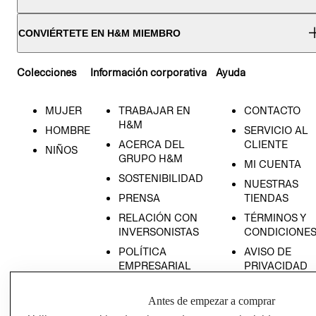
CONVIÉRTETE EN H&M MIEMBRO
Colecciones
Información corporativa
Ayuda
MUJER
TRABAJAR EN
CONTACTO
H&M
HOMBRE
SERVICIO AL
ACERCA DEL
CLIENTE
NIÑOS
GRUPO H&M
MI CUENTA
SOSTENIBILIDAD
NUESTRAS
PRENSA
TIENDAS
RELACIÓN CON
TÉRMINOS Y
INVERSONISTAS
CONDICIONE
POLÍTICA
AVISO DE
EMPRESARIAL
PRIVACIDAD
GIFT CARD
Antes de empezar a comprar
AVISO DE