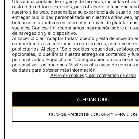
Utilizamos cookies de origen y de terceros, incluidas otras 
COOKIES
rastreo de editores externos, para ofrecerle la funcionalid
LIBRO DE
nuestro sitio web, personalizar su experiencia de usuario, rea
RECLAMACIO
entregar publicidad personalizada en nuestros sitios web, a
boletines informativos en Internet y a través de plataformas
sociales. Con ese fin, recopilamos información sobre el usua
de navegación y el dispositivo.
Al hacer clic en “Aceptar todas”, acepta y está de acuerdo e
compartamos esta información con terceros, como nuestros
publicitarios. Al elegir “Solo cookies requeridas”, se bloque
opcionales, lo que limita nuestra entrega de contenido y fu
Ecuador ($)
personalizadas. Haga clic en “Configuración de cookies y se
personalizar sus opciones. Visite nuestro aviso de cookies 
de datos para obtener más información.
CAMBIAR REGIÓN
Aviso de cookies y uso compartido de datos
El contenido de esta página web está protegido por copyright y es
ACEPTAR TODO
propiedad de H&M Hennes & Mauritz AB.
CONFIGURACIÓN DE COOKIES Y SERVICIOS