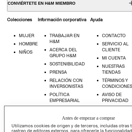
CONVIÉRTETE EN H&M MIEMBRO
Colecciones
Información corporativa
Ayuda
MUJER
TRABAJAR EN
CONTACTO
H&M
HOMBRE
SERVICIO AL
ACERCA DEL
CLIENTE
NIÑOS
GRUPO H&M
MI CUENTA
SOSTENIBILIDAD
NUESTRAS
PRENSA
TIENDAS
RELACIÓN CON
TÉRMINOS Y
INVERSONISTAS
CONDICIONE
POLÍTICA
AVISO DE
EMPRESARIAL
PRIVACIDAD
GIFT CARD
AVISO DE
Antes de empezar a comprar
COOKIES
Utilizamos cookies de origen y de terceros, incluidas otras 
rastreo de editores externos, para ofrecerle la funcionalid
LIBRO DE