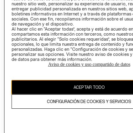
nuestro sitio web, personalizar su experiencia de usuario, rea
RECLAMACIO
entregar publicidad personalizada en nuestros sitios web, a
boletines informativos en Internet y a través de plataformas
sociales. Con ese fin, recopilamos información sobre el usua
de navegación y el dispositivo.
Al hacer clic en “Aceptar todas”, acepta y está de acuerdo e
compartamos esta información con terceros, como nuestros
publicitarios. Al elegir “Solo cookies requeridas”, se bloque
opcionales, lo que limita nuestra entrega de contenido y fu
Ecuador ($)
personalizadas. Haga clic en “Configuración de cookies y se
personalizar sus opciones. Visite nuestro aviso de cookies 
CAMBIAR REGIÓN
de datos para obtener más información.
Aviso de cookies y uso compartido de datos
El contenido de esta página web está protegido por copyright y es
ACEPTAR TODO
propiedad de H&M Hennes & Mauritz AB.
CONFIGURACIÓN DE COOKIES Y SERVICIOS