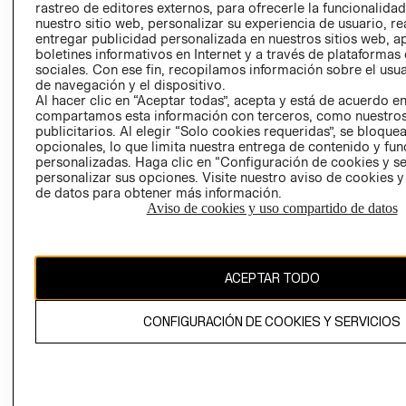
rastreo de editores externos, para ofrecerle la funcionalid
LIBRO DE
nuestro sitio web, personalizar su experiencia de usuario, rea
RECLAMACIO
entregar publicidad personalizada en nuestros sitios web, a
boletines informativos en Internet y a través de plataformas
sociales. Con ese fin, recopilamos información sobre el usua
de navegación y el dispositivo.
Al hacer clic en “Aceptar todas”, acepta y está de acuerdo e
compartamos esta información con terceros, como nuestros
publicitarios. Al elegir “Solo cookies requeridas”, se bloque
opcionales, lo que limita nuestra entrega de contenido y fu
Ecuador ($)
personalizadas. Haga clic en “Configuración de cookies y se
personalizar sus opciones. Visite nuestro aviso de cookies 
CAMBIAR REGIÓN
de datos para obtener más información.
Aviso de cookies y uso compartido de datos
El contenido de esta página web está protegido por copyright y es
ACEPTAR TODO
propiedad de H&M Hennes & Mauritz AB.
CONFIGURACIÓN DE COOKIES Y SERVICIOS