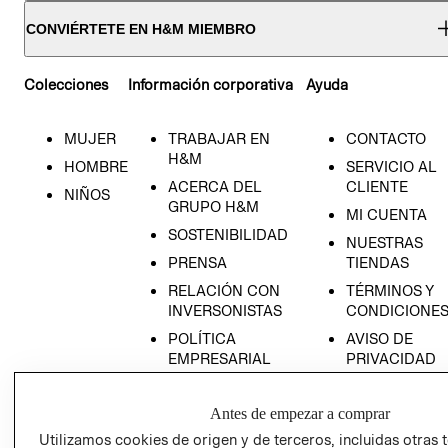
CONVIÉRTETE EN H&M MIEMBRO
Colecciones
Información corporativa
Ayuda
MUJER
TRABAJAR EN
CONTACTO
H&M
HOMBRE
SERVICIO AL
ACERCA DEL
CLIENTE
NIÑOS
GRUPO H&M
MI CUENTA
SOSTENIBILIDAD
NUESTRAS
PRENSA
TIENDAS
RELACIÓN CON
TÉRMINOS Y
INVERSONISTAS
CONDICIONE
POLÍTICA
AVISO DE
EMPRESARIAL
PRIVACIDAD
GIFT CARD
Antes de empezar a comprar
AVISO DE
COOKIES
Utilizamos cookies de origen y de terceros, incluidas otras 