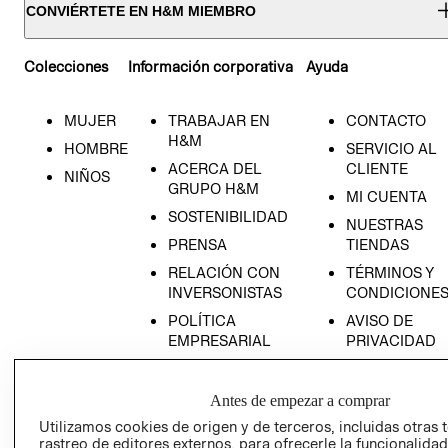
CONVIÉRTETE EN H&M MIEMBRO
Colecciones
Información corporativa
Ayuda
MUJER
TRABAJAR EN
CONTACTO
H&M
HOMBRE
SERVICIO AL
ACERCA DEL
CLIENTE
NIÑOS
GRUPO H&M
MI CUENTA
SOSTENIBILIDAD
NUESTRAS
PRENSA
TIENDAS
RELACIÓN CON
TÉRMINOS Y
INVERSONISTAS
CONDICIONE
POLÍTICA
AVISO DE
EMPRESARIAL
PRIVACIDAD
GIFT CARD
AVISO DE
Antes de empezar a comprar
COOKIES
Utilizamos cookies de origen y de terceros, incluidas otras 
rastreo de editores externos, para ofrecerle la funcionalid
LIBRO DE