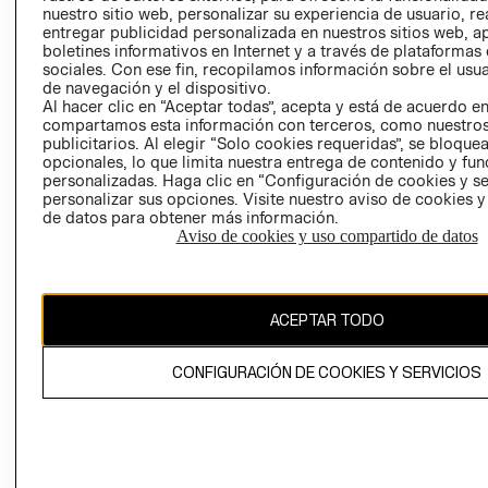
nuestro sitio web, personalizar su experiencia de usuario, rea
RECLAMACIO
entregar publicidad personalizada en nuestros sitios web, a
boletines informativos en Internet y a través de plataformas
sociales. Con ese fin, recopilamos información sobre el usua
de navegación y el dispositivo.
Al hacer clic en “Aceptar todas”, acepta y está de acuerdo e
compartamos esta información con terceros, como nuestros
publicitarios. Al elegir “Solo cookies requeridas”, se bloque
opcionales, lo que limita nuestra entrega de contenido y fu
Ecuador ($)
personalizadas. Haga clic en “Configuración de cookies y se
personalizar sus opciones. Visite nuestro aviso de cookies 
CAMBIAR REGIÓN
de datos para obtener más información.
Aviso de cookies y uso compartido de datos
El contenido de esta página web está protegido por copyright y es
ACEPTAR TODO
propiedad de H&M Hennes & Mauritz AB.
CONFIGURACIÓN DE COOKIES Y SERVICIOS