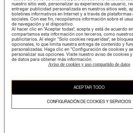
nuestro sitio web, personalizar su experiencia de usuario, rea
RECLAMACIO
entregar publicidad personalizada en nuestros sitios web, a
boletines informativos en Internet y a través de plataformas
sociales. Con ese fin, recopilamos información sobre el usua
de navegación y el dispositivo.
Al hacer clic en “Aceptar todas”, acepta y está de acuerdo e
compartamos esta información con terceros, como nuestros
publicitarios. Al elegir “Solo cookies requeridas”, se bloque
opcionales, lo que limita nuestra entrega de contenido y fu
Ecuador ($)
personalizadas. Haga clic en “Configuración de cookies y se
personalizar sus opciones. Visite nuestro aviso de cookies 
CAMBIAR REGIÓN
de datos para obtener más información.
Aviso de cookies y uso compartido de datos
El contenido de esta página web está protegido por copyright y es
ACEPTAR TODO
propiedad de H&M Hennes & Mauritz AB.
CONFIGURACIÓN DE COOKIES Y SERVICIOS