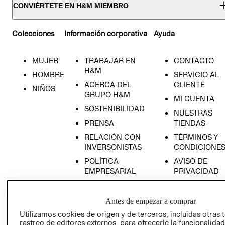
CONVIÉRTETE EN H&M MIEMBRO
Colecciones
Información corporativa
Ayuda
MUJER
TRABAJAR EN
CONTACTO
H&M
HOMBRE
SERVICIO AL
ACERCA DEL
CLIENTE
NIÑOS
GRUPO H&M
MI CUENTA
SOSTENIBILIDAD
NUESTRAS
PRENSA
TIENDAS
RELACIÓN CON
TÉRMINOS Y
INVERSONISTAS
CONDICIONE
POLÍTICA
AVISO DE
EMPRESARIAL
PRIVACIDAD
GIFT CARD
AVISO DE
Antes de empezar a comprar
COOKIES
Utilizamos cookies de origen y de terceros, incluidas otras 
rastreo de editores externos, para ofrecerle la funcionalid
LIBRO DE