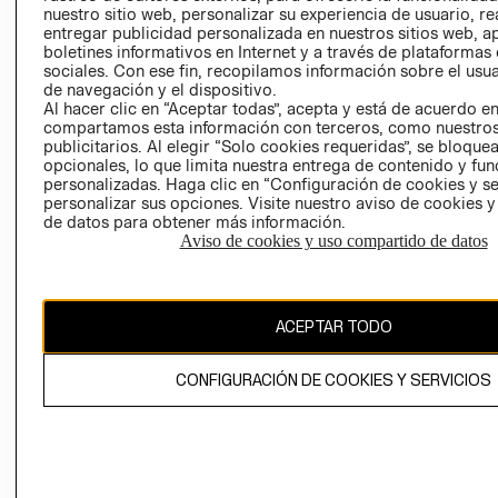
nuestro sitio web, personalizar su experiencia de usuario, rea
RECLAMACIO
entregar publicidad personalizada en nuestros sitios web, a
boletines informativos en Internet y a través de plataformas
sociales. Con ese fin, recopilamos información sobre el usua
de navegación y el dispositivo.
Al hacer clic en “Aceptar todas”, acepta y está de acuerdo e
compartamos esta información con terceros, como nuestros
publicitarios. Al elegir “Solo cookies requeridas”, se bloque
opcionales, lo que limita nuestra entrega de contenido y fu
Ecuador ($)
personalizadas. Haga clic en “Configuración de cookies y se
personalizar sus opciones. Visite nuestro aviso de cookies 
CAMBIAR REGIÓN
de datos para obtener más información.
Aviso de cookies y uso compartido de datos
El contenido de esta página web está protegido por copyright y es
ACEPTAR TODO
propiedad de H&M Hennes & Mauritz AB.
CONFIGURACIÓN DE COOKIES Y SERVICIOS