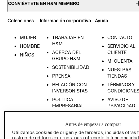
CONVIÉRTETE EN H&M MIEMBRO
Colecciones
Información corporativa
Ayuda
MUJER
TRABAJAR EN
CONTACTO
H&M
HOMBRE
SERVICIO AL
ACERCA DEL
CLIENTE
NIÑOS
GRUPO H&M
MI CUENTA
SOSTENIBILIDAD
NUESTRAS
PRENSA
TIENDAS
RELACIÓN CON
TÉRMINOS Y
INVERSONISTAS
CONDICIONE
POLÍTICA
AVISO DE
EMPRESARIAL
PRIVACIDAD
GIFT CARD
AVISO DE
Antes de empezar a comprar
COOKIES
Utilizamos cookies de origen y de terceros, incluidas otras 
rastreo de editores externos, para ofrecerle la funcionalid
LIBRO DE