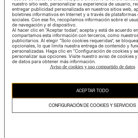
nuestro sitio web, personalizar su experiencia de usuario, rea
RECLAMACIO
entregar publicidad personalizada en nuestros sitios web, a
boletines informativos en Internet y a través de plataformas
sociales. Con ese fin, recopilamos información sobre el usua
de navegación y el dispositivo.
Al hacer clic en “Aceptar todas”, acepta y está de acuerdo e
compartamos esta información con terceros, como nuestros
publicitarios. Al elegir “Solo cookies requeridas”, se bloque
opcionales, lo que limita nuestra entrega de contenido y fu
Ecuador ($)
personalizadas. Haga clic en “Configuración de cookies y se
personalizar sus opciones. Visite nuestro aviso de cookies 
CAMBIAR REGIÓN
de datos para obtener más información.
Aviso de cookies y uso compartido de datos
El contenido de esta página web está protegido por copyright y es
ACEPTAR TODO
propiedad de H&M Hennes & Mauritz AB.
CONFIGURACIÓN DE COOKIES Y SERVICIOS