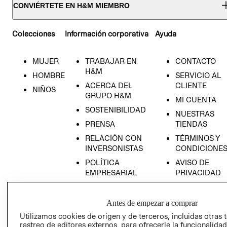
CONVIÉRTETE EN H&M MIEMBRO
Colecciones
Información corporativa
Ayuda
MUJER
TRABAJAR EN
CONTACTO
H&M
HOMBRE
SERVICIO AL
ACERCA DEL
CLIENTE
NIÑOS
GRUPO H&M
MI CUENTA
SOSTENIBILIDAD
NUESTRAS
PRENSA
TIENDAS
RELACIÓN CON
TÉRMINOS Y
INVERSONISTAS
CONDICIONE
POLÍTICA
AVISO DE
EMPRESARIAL
PRIVACIDAD
GIFT CARD
AVISO DE
Antes de empezar a comprar
COOKIES
Utilizamos cookies de origen y de terceros, incluidas otras 
rastreo de editores externos, para ofrecerle la funcionalid
LIBRO DE