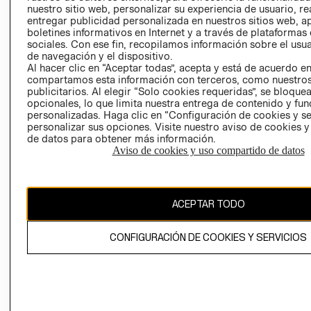
nuestro sitio web, personalizar su experiencia de usuario, rea
RECLAMACIO
entregar publicidad personalizada en nuestros sitios web, a
boletines informativos en Internet y a través de plataformas
sociales. Con ese fin, recopilamos información sobre el usua
de navegación y el dispositivo.
Al hacer clic en “Aceptar todas”, acepta y está de acuerdo e
compartamos esta información con terceros, como nuestros
publicitarios. Al elegir “Solo cookies requeridas”, se bloque
opcionales, lo que limita nuestra entrega de contenido y fu
Ecuador ($)
personalizadas. Haga clic en “Configuración de cookies y se
personalizar sus opciones. Visite nuestro aviso de cookies 
CAMBIAR REGIÓN
de datos para obtener más información.
Aviso de cookies y uso compartido de datos
El contenido de esta página web está protegido por copyright y es
ACEPTAR TODO
propiedad de H&M Hennes & Mauritz AB.
CONFIGURACIÓN DE COOKIES Y SERVICIOS