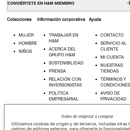
CONVIÉRTETE EN H&M MIEMBRO
Colecciones
Información corporativa
Ayuda
MUJER
TRABAJAR EN
CONTACTO
H&M
HOMBRE
SERVICIO AL
ACERCA DEL
CLIENTE
NIÑOS
GRUPO H&M
MI CUENTA
SOSTENIBILIDAD
NUESTRAS
PRENSA
TIENDAS
RELACIÓN CON
TÉRMINOS Y
INVERSONISTAS
CONDICIONE
POLÍTICA
AVISO DE
EMPRESARIAL
PRIVACIDAD
GIFT CARD
AVISO DE
Antes de empezar a comprar
COOKIES
Utilizamos cookies de origen y de terceros, incluidas otras 
rastreo de editores externos, para ofrecerle la funcionalid
LIBRO DE