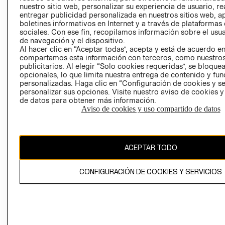
nuestro sitio web, personalizar su experiencia de usuario, rea
RECLAMACIO
entregar publicidad personalizada en nuestros sitios web, a
boletines informativos en Internet y a través de plataformas
sociales. Con ese fin, recopilamos información sobre el usua
de navegación y el dispositivo.
Al hacer clic en “Aceptar todas”, acepta y está de acuerdo e
compartamos esta información con terceros, como nuestros
publicitarios. Al elegir “Solo cookies requeridas”, se bloque
opcionales, lo que limita nuestra entrega de contenido y fu
Ecuador ($)
personalizadas. Haga clic en “Configuración de cookies y se
personalizar sus opciones. Visite nuestro aviso de cookies 
CAMBIAR REGIÓN
de datos para obtener más información.
Aviso de cookies y uso compartido de datos
El contenido de esta página web está protegido por copyright y es
ACEPTAR TODO
propiedad de H&M Hennes & Mauritz AB.
CONFIGURACIÓN DE COOKIES Y SERVICIOS