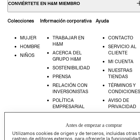
CONVIÉRTETE EN H&M MIEMBRO
Colecciones
Información corporativa
Ayuda
MUJER
TRABAJAR EN
CONTACTO
H&M
HOMBRE
SERVICIO AL
ACERCA DEL
CLIENTE
NIÑOS
GRUPO H&M
MI CUENTA
SOSTENIBILIDAD
NUESTRAS
PRENSA
TIENDAS
RELACIÓN CON
TÉRMINOS Y
INVERSONISTAS
CONDICIONE
POLÍTICA
AVISO DE
EMPRESARIAL
PRIVACIDAD
GIFT CARD
AVISO DE
Antes de empezar a comprar
COOKIES
Utilizamos cookies de origen y de terceros, incluidas otras 
rastreo de editores externos, para ofrecerle la funcionalid
LIBRO DE