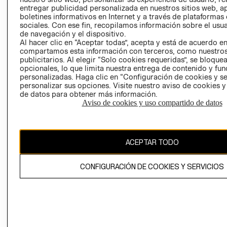
entregar publicidad personalizada en nuestros sitios web, a
boletines informativos en Internet y a través de plataformas
sociales. Con ese fin, recopilamos información sobre el usua
de navegación y el dispositivo.
Al hacer clic en “Aceptar todas”, acepta y está de acuerdo e
compartamos esta información con terceros, como nuestros
publicitarios. Al elegir “Solo cookies requeridas”, se bloque
opcionales, lo que limita nuestra entrega de contenido y fu
Ecuador ($)
personalizadas. Haga clic en “Configuración de cookies y se
personalizar sus opciones. Visite nuestro aviso de cookies 
CAMBIAR REGIÓN
de datos para obtener más información.
Aviso de cookies y uso compartido de datos
El contenido de esta página web está protegido por copyright y es
propiedad de H&M Hennes & Mauritz AB.
ACEPTAR TODO
CONFIGURACIÓN DE COOKIES Y SERVICIOS