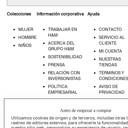
Colecciones
Información corporativa
Ayuda
MUJER
TRABAJAR EN
CONTACTO
H&M
HOMBRE
SERVICIO AL
ACERCA DEL
CLIENTE
NIÑOS
GRUPO H&M
MI CUENTA
SOSTENIBILIDAD
NUESTRAS
PRENSA
TIENDAS
RELACIÓN CON
TÉRMINOS Y
INVERSONISTAS
CONDICIONE
POLÍTICA
AVISO DE
EMPRESARIAL
PRIVACIDAD
GIFT CARD
AVISO DE
Antes de empezar a comprar
COOKIES
Utilizamos cookies de origen y de terceros, incluidas otras 
LIBRO DE
rastreo de editores externos, para ofrecerle la funcionalid
RECLAMACIO
nuestro sitio web, personalizar su experiencia de usuario, rea